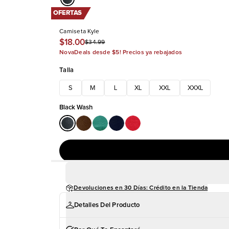
OFERTAS
Camiseta Kyle
$18.00
$34.99
NovaDeals desde $5! Precios ya rebajados
Talla
S
M
L
XL
XXL
XXXL
Black Wash
Devoluciones en 30 Días: Crédito en la Tienda
Detalles Del Producto