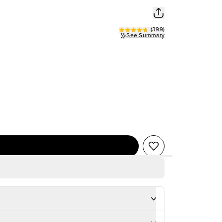
(
399
)
See Summary