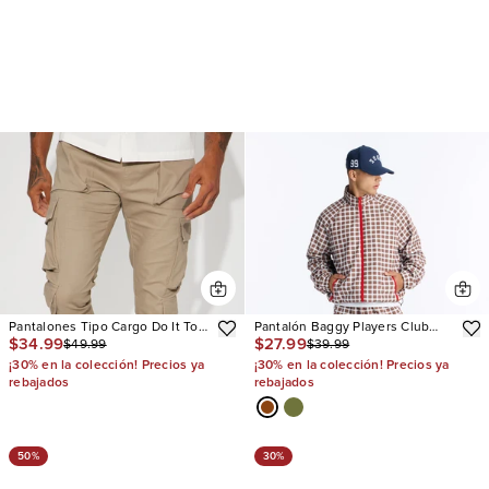
Pantalones Tipo Cargo Do It To
Pantalón Baggy Players Club
$34.99
$27.99
$49.99
$39.99
You
Side Zip
¡30% en la colección! Precios ya
¡30% en la colección! Precios ya
rebajados
rebajados
50%
30%