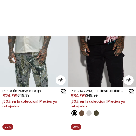
Pantalón Harvy Straight
Pantal&#243;n Indestructible
$24.99
$34.99
$49.99
$49.99
Flared Carpenter
¡50% en la colección! Precios ya
¡30% en la colección! Precios ya
rebajados
rebajados
30%
30%