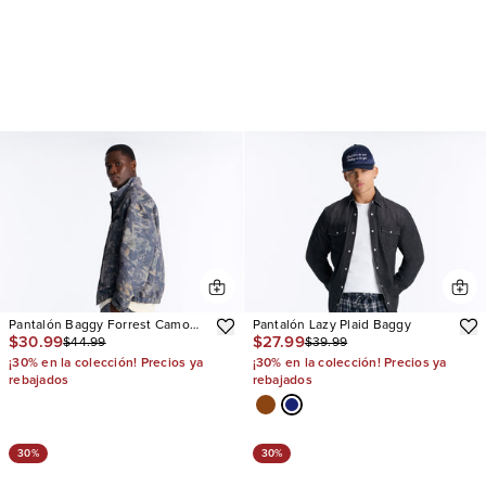
Pantalón Baggy Forrest Camo
Pantalón Lazy Plaid Baggy
$30.99
$27.99
$44.99
$39.99
Track
¡30% en la colección! Precios ya
¡30% en la colección! Precios ya
rebajados
rebajados
30%
30%