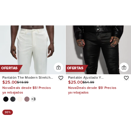
OFERTAS
OFERTAS
Pantalón The Modern Stretch
Pantalón Ajustado Y
$25.00
$25.00
$49.99
$54.99
Slim
Acampanado Live Wire Waxed
Pleat
NovaDeals desde $5! Precios
NovaDeals desde $5! Precios
ya rebajados
ya rebajados
+
3
30%