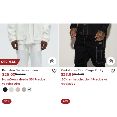
OFERTAS
Pantalón Bahamas Linen
Pantalones Tipo Cargo Rocky
$25.00
$23.99
$44.99
$34.99
Contrast Stitch
NovaDeals desde $5! Precios
¡30% en la colección! Precios ya
ya rebajados
rebajados
+
1
30%
40%