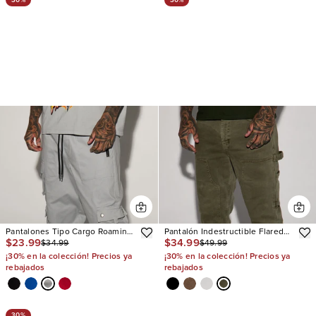
Pantalones Tipo Cargo Roaming
Pantalón Indestructible Flared
$23.99
$34.99
$34.99
$49.99
Twill
Carpenter
¡30% en la colección! Precios ya
¡30% en la colección! Precios ya
rebajados
rebajados
30%