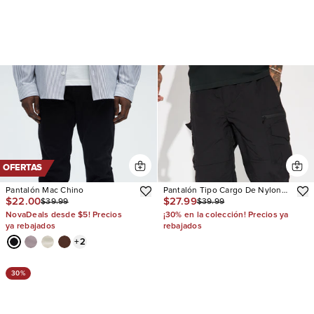
OFERTAS
Pantalón Mac Chino
Pantalón Tipo Cargo De Nylon
$22.00
$27.99
$39.99
$39.99
Echo
NovaDeals desde $5! Precios
¡30% en la colección! Precios ya
ya rebajados
rebajados
+
2
30%