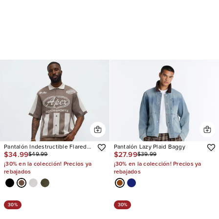
Pantalón Indestructible Flared
Pantalón Lazy Plaid Baggy
$34.99
$27.99
$49.99
$39.99
Carpenter
¡30% en la colección! Precios ya
¡30% en la colección! Precios ya
rebajados
rebajados
30%
30%