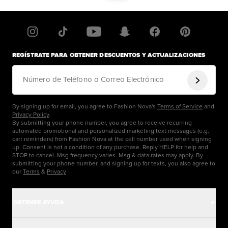
REGÍSTRATE PARA OBTENER DESCUENTOS Y ACTUALIZACIONES
Número de Teléfono o Correo Electrónico
By signing up for email, you agree to Fashion Nova's
Terms of Service
and
Privacy Policy
.
By submitting your phone number, you agree to receive recurring
automated promotional and personalized marketing text messages (e.g.
cart reminders) from Fashion Nova at the cell number used when signing
up. Consent is not a condition of any purchase. Reply HELP for help and
STOP to cancel. Msg frequency varies. Msg & data rates may apply. By
submitting your phone number, and signing up for texts, you also agree to
our
Terms
&
Privacy
OBTENER AYUDA
Centro de Ayuda