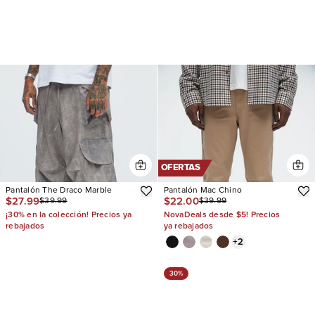
OFERTAS
Pantalón The Draco Marble
Pantalón Mac Chino
$27.99
$22.00
$39.99
$39.99
¡30% en la colección! Precios ya
NovaDeals desde $5! Precios
rebajados
ya rebajados
+
2
30%