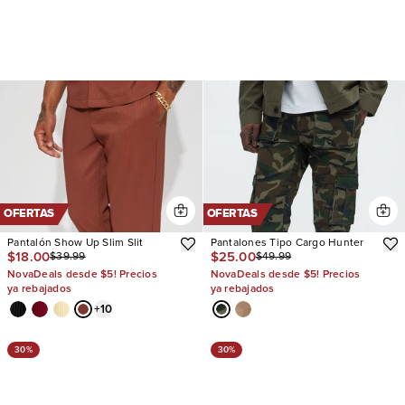
OFERTAS
OFERTAS
Pantalón Show Up Slim Slit
Pantalones Tipo Cargo Hunter
$18.00
$25.00
$39.99
$49.99
NovaDeals desde $5! Precios
NovaDeals desde $5! Precios
ya rebajados
ya rebajados
+
10
30%
30%