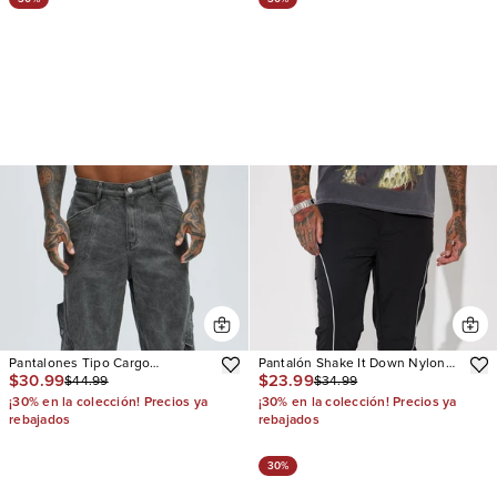
Pantalones Tipo Cargo
Pantalón Shake It Down Nylon
$30.99
$23.99
$44.99
$34.99
Overdyed Utility
Stacked Slim Flare
¡30% en la colección! Precios ya
¡30% en la colección! Precios ya
rebajados
rebajados
30%