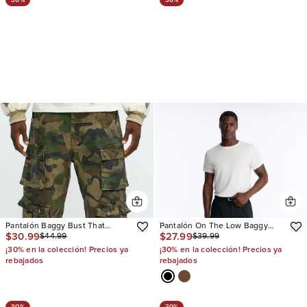
Pantalón Baggy Bust That
Pantalón On The Low Baggy
$30.99
$27.99
$44.99
$39.99
Mission Cargo
Pleated
¡30% en la colección! Precios ya
¡30% en la colección! Precios ya
rebajados
rebajados
30%
30%