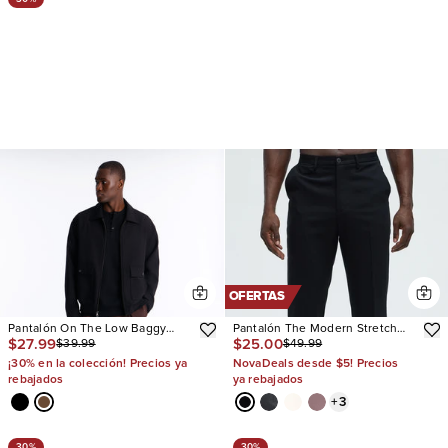
OFERTAS
Pantalón On The Low Baggy
Pantalón The Modern Stretch
$27.99
$25.00
$39.99
$49.99
Pleated
Slim
¡30% en la colección! Precios ya
NovaDeals desde $5! Precios
rebajados
ya rebajados
+
3
30%
30%