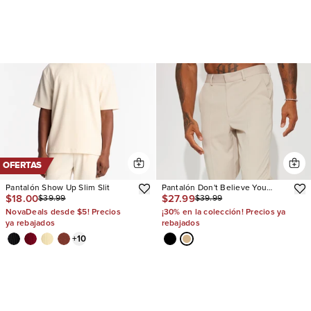
OFERTAS
Pantalón Show Up Slim Slit
Pantalón Don't Believe You
$18.00
$27.99
$39.99
$39.99
Gabardine Flare Slit
NovaDeals desde $5! Precios
¡30% en la colección! Precios ya
ya rebajados
rebajados
+
10