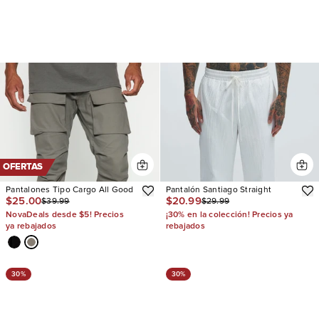
OFERTAS
Pantalones Tipo Cargo All Good
Pantalón Santiago Straight
$25.00
$20.99
$39.99
$29.99
NovaDeals desde $5! Precios
¡30% en la colección! Precios ya
ya rebajados
rebajados
30%
30%