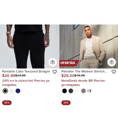
OFERTAS
Pantalón Cairo Textured Straight
Pantalón The Modern Stretch
$20.99
$25.00
$29.99
$49.99
Slim
¡30% en la colección! Precios ya
NovaDeals desde $5! Precios
rebajados
ya rebajados
+
3
30%
30%