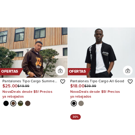
OFERTAS
OFERTAS
Pantalones Tipo Cargo Summer
Pantalones Tipo Cargo All Good
$25.00
$18.00
$49.99
$39.99
Games
NovaDeals desde $5! Precios
NovaDeals desde $5! Precios
ya rebajados
ya rebajados
30%