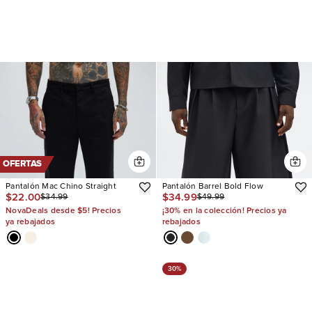
OFERTAS
Pantalón Mac Chino Straight
Pantalón Barrel Bold Flow
$22.00
$34.99
$34.99
$49.99
NovaDeals desde $5! Precios
¡30% en la colección! Precios ya
ya rebajados
rebajados
30%