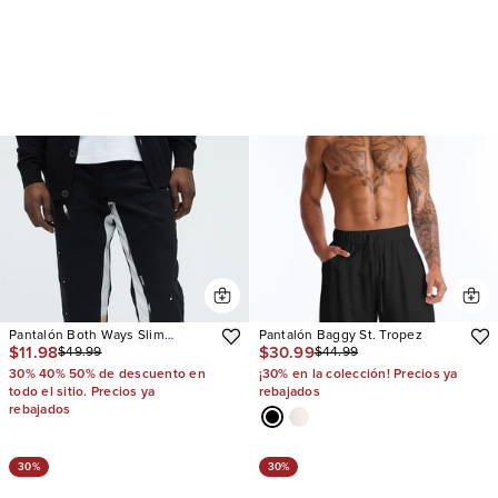
Pantalón Both Ways Slim
Pantalón Baggy St. Tropez
$11.98
$30.99
$49.99
$44.99
Stacked Flared
30% 40% 50% de descuento en
¡30% en la colección! Precios ya
todo el sitio. Precios ya
rebajados
rebajados
30%
30%