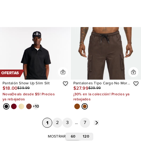
OFERTAS
Pantalón Show Up Slim Slit
Pantalones Tipo Cargo No More
$18.00
$27.99
$39.99
$39.99
Waiting
NovaDeals desde $5! Precios
¡30% en la colección! Precios ya
ya rebajados
rebajados
+
10
1
2
3
...
7
60
120
MOSTRAR