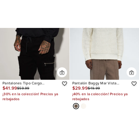
Pantalones Tipo Cargo
Pantalón Baggy Mar Vista
$41.99
$29.99
$59.99
$49.99
Pleasures Slim Flare E
Stretch Tux
¡30% en la colección! Precios ya
¡40% en la colección! Precios ya
rebajados
rebajados