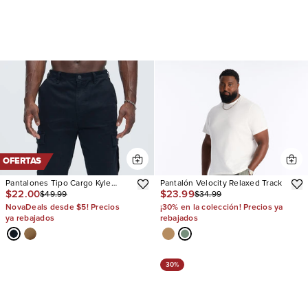
OFERTAS
Pantalones Tipo Cargo Kyle
Pantalón Velocity Relaxed Track
$22.00
$23.99
$49.99
$34.99
Straight
NovaDeals desde $5! Precios
¡30% en la colección! Precios ya
ya rebajados
rebajados
30%