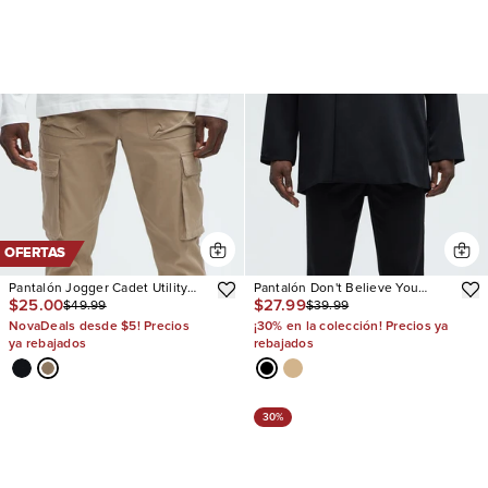
OFERTAS
Pantalón Jogger Cadet Utility
Pantalón Don't Believe You
$25.00
$27.99
$49.99
$39.99
Cargo
Gabardine Flare Slit
NovaDeals desde $5! Precios
¡30% en la colección! Precios ya
ya rebajados
rebajados
30%