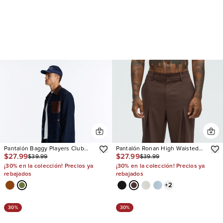
Pantalón Baggy Players Club
Pantalón Ronan High Waisted
$27.99
$27.99
$39.99
$39.99
Side Zip
Pleated
¡30% en la colección! Precios ya
¡30% en la colección! Precios ya
rebajados
rebajados
+
2
30%
30%