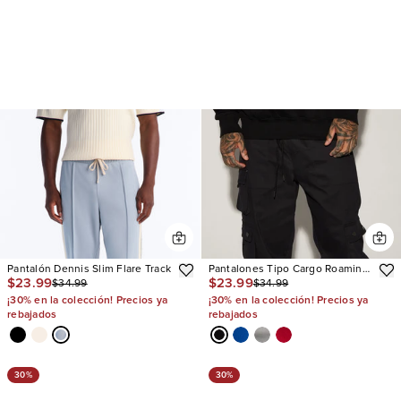
Pantalón Dennis Slim Flare Track
Pantalones Tipo Cargo Roaming
$23.99
$23.99
$34.99
$34.99
Twill
¡30% en la colección! Precios ya
¡30% en la colección! Precios ya
rebajados
rebajados
30%
30%