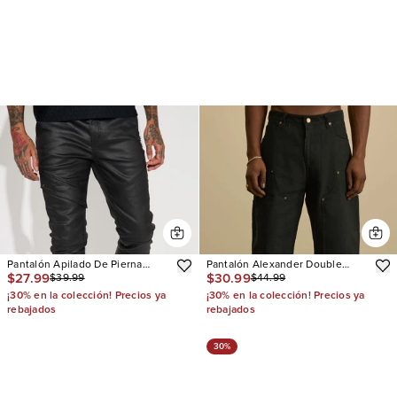
Pantalón Apilado De Pierna
Pantalón Alexander Double
$27.99
$30.99
$39.99
$44.99
Ancha Beg For Me Coated
Knee Utility
¡30% en la colección! Precios ya
¡30% en la colección! Precios ya
rebajados
rebajados
30%