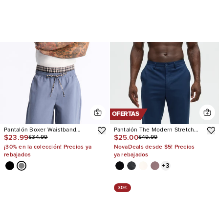
OFERTAS
Pantalón Boxer Waistband
Pantalón The Modern Stretch
$23.99
$25.00
$34.99
$49.99
Baggy Track
Slim
¡30% en la colección! Precios ya
NovaDeals desde $5! Precios
rebajados
ya rebajados
+
3
30%