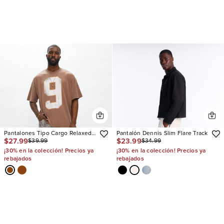
Pantalones Tipo Cargo Relaxed
Pantalón Dennis Slim Flare Track
$27.99
$23.99
$39.99
$34.99
Straight No More Waiting
¡30% en la colección! Precios ya
¡30% en la colección! Precios ya
rebajados
rebajados