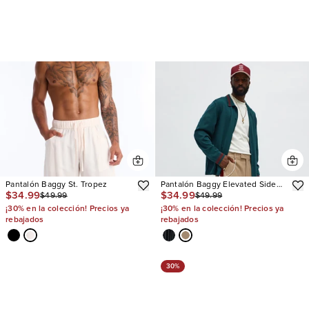
Pantalón Baggy St. Tropez
Pantalón Baggy Elevated Side
$34.99
$34.99
$49.99
$49.99
Stripe
¡30% en la colección! Precios ya
¡30% en la colección! Precios ya
rebajados
rebajados
30%