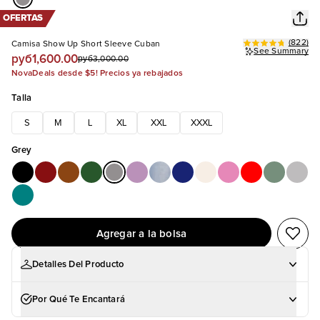
OFERTAS
(
822
)
Camisa Show Up Short Sleeve Cuban
See Summary
руб1,600.00
руб3,000.00
NovaDeals desde $5! Precios ya rebajados
Talla
S
M
L
XL
XXL
XXXL
Grey
Agregar a la bolsa
Detalles Del Producto
Por Qué Te Encantará