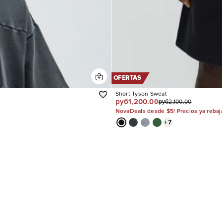
OFERTAS
Short Tyson Sweat
руб1,200.00
руб2,100.00
NovaDeals desde $5! Precios ya reba
+
7