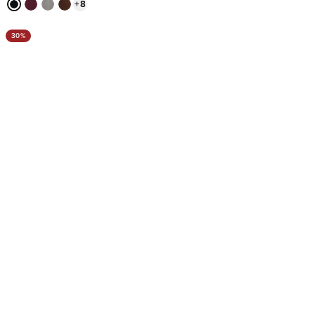
+
8
30%