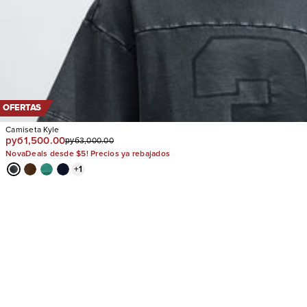
OFERTAS
Camiseta Kyle
руб1,500.00
руб3,000.00
NovaDeals desde $5! Precios ya rebajados
+
1