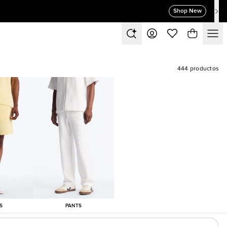
Shop New
444 productos
S
PANTS