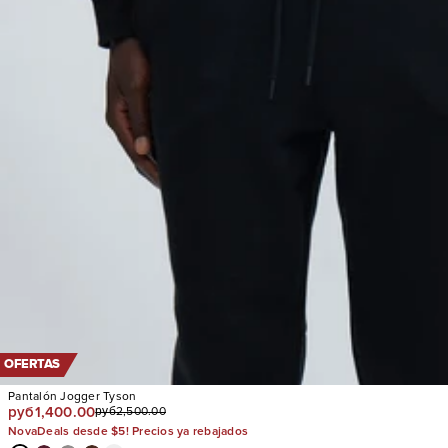
OFERTAS
Pantalón Jogger Tyson
руб1,400.00
руб2,500.00
NovaDeals desde $5! Precios ya rebajados