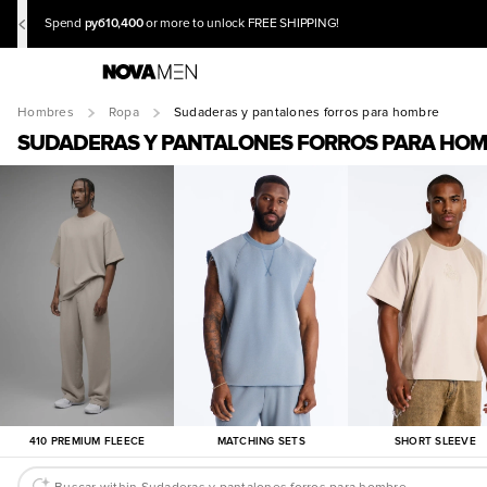
руб10,400
Spend
or more to unlock FREE SHIPPING!
Hombres
Ropa
Sudaderas y pantalones forros para hombre
SUDADERAS Y PANTALONES FORROS PARA HO
410 PREMIUM FLEECE
MATCHING SETS
SHORT SLEEVE