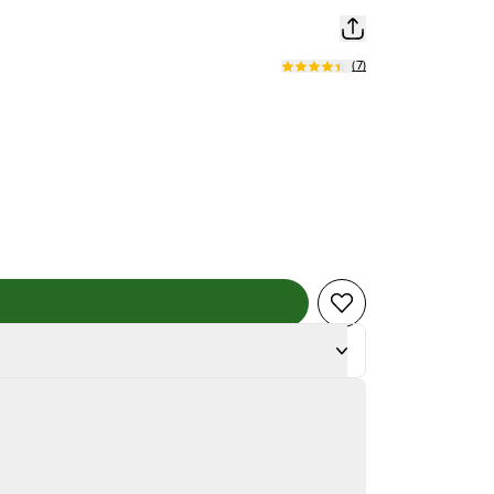
(
7
)