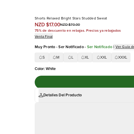
Shorts Relaxed Bright Stars Studded Sweat
NZD $17.00
NZD $70.00
75% de descuento en rebajas. Precios ya rebajados
Venta Final
Muy Pronto - Ser Notificado
-
Ser Notificado
|
Ver Guía de
S
M
L
XL
XXL
XXXL
Color
:
White
Detalles Del Producto