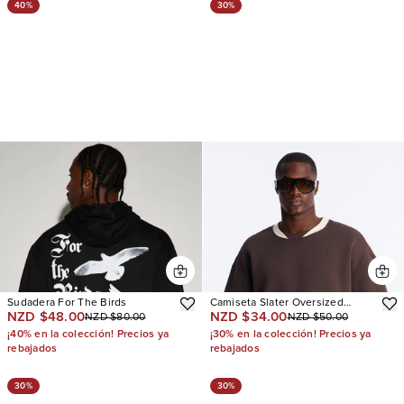
40%
30%
Sudadera For The Birds
Camiseta Slater Oversized
NZD $48.00
NZD $34.00
NZD $80.00
NZD $50.00
Fleece Ringer
¡40% en la colección! Precios ya
¡30% en la colección! Precios ya
rebajados
rebajados
30%
30%