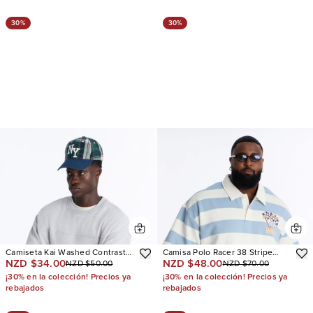
30%
30%
Camiseta Kai Washed Contrast
Camisa Polo Racer 38 Stripe
NZD $34.00
NZD $48.00
NZD $50.00
NZD $70.00
Stitch Oversized Fleece
Fleece
¡30% en la colección! Precios ya
¡30% en la colección! Precios ya
rebajados
rebajados