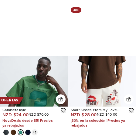
30%
OFERTAS
Camiseta Kyle
Short Kisses From My Love
NZD $24.00
NZD $28.00
NZD $70.00
NZD $40.00
Relaxed Sweat
NovaDeals desde $5! Precios
¡30% en la colección! Precios ya
ya rebajados
rebajados
+
1