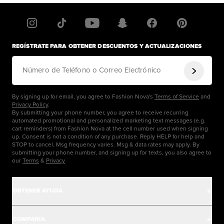
REGÍSTRATE PARA OBTENER DESCUENTOS Y ACTUALIZACIONES
Número de Teléfono o Correo Electrónico
By signing up for email, you agree to Fashion Nova's
Terms of Service
and
Privacy Policy
.
By submitting your phone number, you agree to receive recurring
automated promotional and personalized marketing text messages (e.g.
cart reminders) from Fashion Nova at the cell number used when signing
up. Consent is not a condition of any purchase. Reply HELP for help and
STOP to cancel. Msg frequency varies. Msg & data rates may apply. By
submitting your phone number, and signing up for texts, you also agree to
our
Terms
&
Privacy
OBTENER AYUDA
Centro de Ayuda
COMPAÑÍA