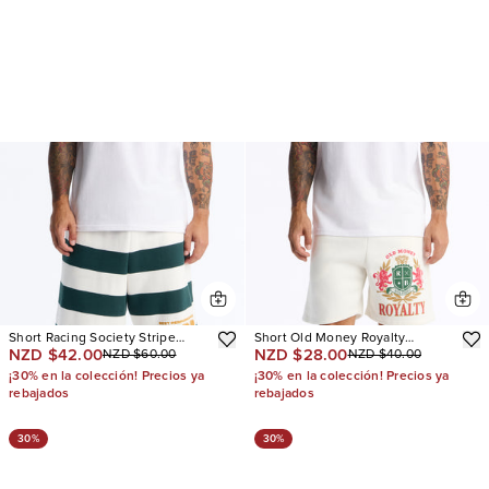
Short Racing Society Stripe
Short Old Money Royalty
NZD $42.00
NZD $28.00
NZD $60.00
NZD $40.00
Sweat
Relaxed Sweat
¡30% en la colección! Precios ya
¡30% en la colección! Precios ya
rebajados
rebajados
30%
30%