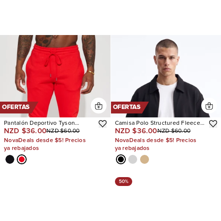
OFERTAS
OFERTAS
Pantalón Deportivo Tyson
Camisa Polo Structured Fleece
NZD $36.00
NZD $36.00
NZD $60.00
NZD $60.00
Skinny Stacked Flare
Oversized Full Zip
NovaDeals desde $5! Precios
NovaDeals desde $5! Precios
ya rebajados
ya rebajados
50%