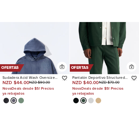
OFERTAS
OFERTAS
Sudadera Acid Wash Oversized
Pantalón Deportivo Structured
NZD $44.00
NZD $40.00
NZD $90.00
NZD $70.00
Heavyweight
Fleece Pintuck Slim Flare
NovaDeals desde $5! Precios
NovaDeals desde $5! Precios
ya rebajados
ya rebajados