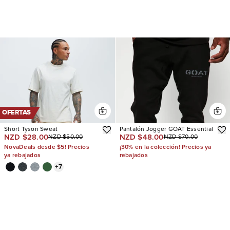
OFERTAS
Short Tyson Sweat
Pantalón Jogger GOAT Essential
NZD $28.00
NZD $48.00
NZD $50.00
NZD $70.00
NovaDeals desde $5! Precios
¡30% en la colección! Precios ya
ya rebajados
rebajados
+
7