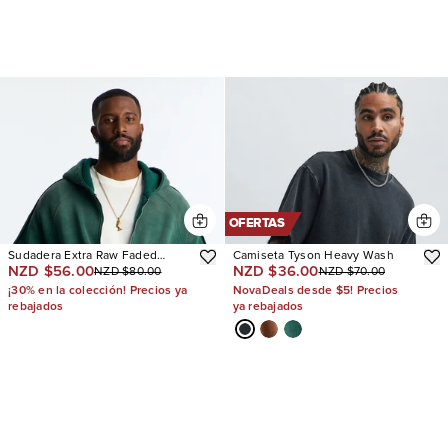
OFERTAS
Sudadera Extra Raw Faded
Camiseta Tyson Heavy Wash
NZD $56.00
NZD $36.00
NZD $80.00
NZD $70.00
Distressed Zip Up
¡30% en la colección! Precios ya
NovaDeals desde $5! Precios
rebajados
ya rebajados