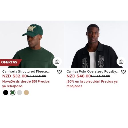
OFERTAS
Camiseta Structured Fleece
Camisa Polo Oversized Royalty
NZD $32.00
NZD $48.00
NZD $50.00
NZD $70.00
Paneled
Pearl Embroidered Full Zip
NovaDeals desde $5! Precios
¡30% en la colección! Precios ya
ya rebajados
rebajados