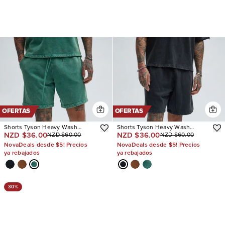
OFERTAS
OFERTAS
Shorts Tyson Heavy Wash
Shorts Tyson Heavy Wash
NZD $36.00
NZD $36.00
NZD $60.00
NZD $60.00
Relaxed
Relaxed
NovaDeals desde $5! Precios
NovaDeals desde $5! Precios
ya rebajados
ya rebajados
30%