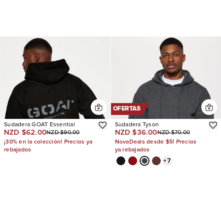
OFERTAS
Sudadera GOAT Essential
Sudadera Tyson
NZD $62.00
NZD $36.00
NZD $90.00
NZD $70.00
¡30% en la colección! Precios ya
NovaDeals desde $5! Precios
rebajados
ya rebajados
+
7