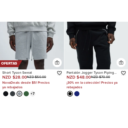
OFERTAS
Short Tyson Sweat
Pantalón Jogger Tyson Piping
NZD $28.00
NZD $48.00
NZD $50.00
NZD $70.00
Relaxed
NovaDeals desde $5! Precios
¡30% en la colección! Precios ya
ya rebajados
rebajados
+
7