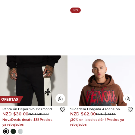
30%
OFERTAS
Pantalón Deportivo Desmond
Sudadera Holgada Ascension Of
NZD $30.00
NZD $62.00
NZD $80.00
NZD $90.00
Straight
Venom
NovaDeals desde $5! Precios
¡30% en la colección! Precios ya
ya rebajados
rebajados