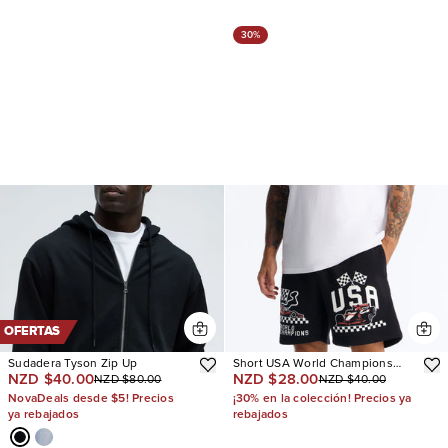
30%
OFERTAS
Sudadera Tyson Zip Up
Short USA World Champions
NZD $40.00
NZD $28.00
NZD $80.00
NZD $40.00
Relaxed Sweat
NovaDeals desde $5! Precios
¡30% en la colección! Precios ya
ya rebajados
rebajados