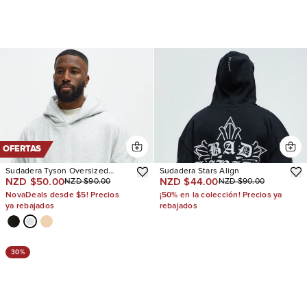
OFERTAS
Sudadera Tyson Oversized
Sudadera Stars Align
NZD $50.00
NZD $44.00
NZD $90.00
NZD $90.00
Heavyweight
NovaDeals desde $5! Precios
¡50% en la colección! Precios ya
ya rebajados
rebajados
30%