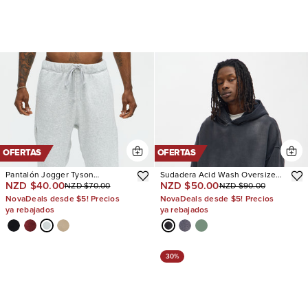
OFERTAS
OFERTAS
Pantalón Jogger Tyson
Sudadera Acid Wash Oversized
NZD $40.00
NZD $50.00
NZD $70.00
NZD $90.00
Heavyweight Sweat
Heavyweight
NovaDeals desde $5! Precios
NovaDeals desde $5! Precios
ya rebajados
ya rebajados
30%