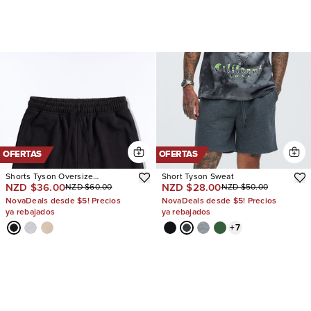
OFERTAS
OFERTAS
Shorts Tyson Oversize
Short Tyson Sweat
NZD $36.00
NZD $28.00
NZD $60.00
NZD $50.00
Heavyweight Sweat
NovaDeals desde $5! Precios
NovaDeals desde $5! Precios
ya rebajados
ya rebajados
+
7