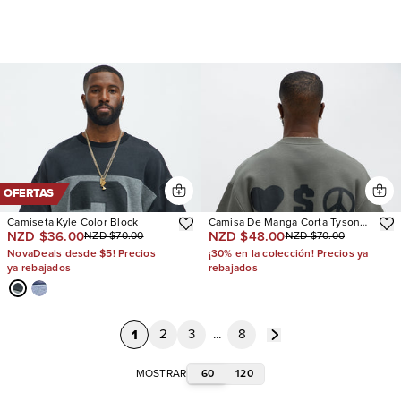
OFERTAS
Camiseta Kyle Color Block
Camisa De Manga Corta Tyson
NZD $36.00
NZD $48.00
NZD $70.00
NZD $70.00
Oversized Spray Paint
NovaDeals desde $5! Precios
¡30% en la colección! Precios ya
ya rebajados
rebajados
1
2
3
...
8
60
120
MOSTRAR