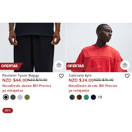
OFERTAS
OFERTAS
Pantalón Tyson Baggy
Camiseta Kyle
NZD $44.00
NZD $24.00
NZD $70.00
NZD $70.00
NovaDeals desde $5! Precios
NovaDeals desde $5! Precios
ya rebajados
ya rebajados
+
1
30%