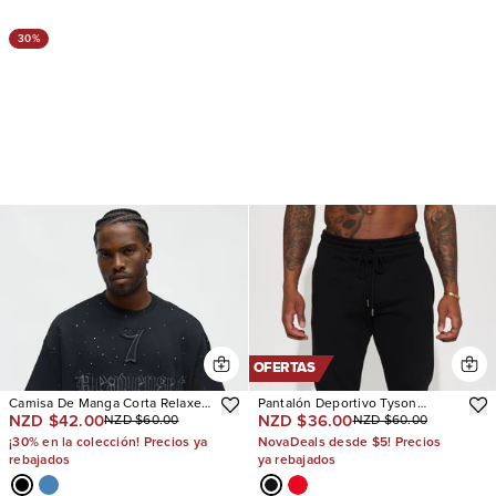
30%
OFERTAS
Camisa De Manga Corta Relaxed
Pantalón Deportivo Tyson
NZD $42.00
NZD $36.00
NZD $60.00
NZD $60.00
Heavensent 777
Skinny Stacked Flare
¡30% en la colección! Precios ya
NovaDeals desde $5! Precios
rebajados
ya rebajados