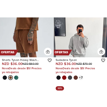
OFERTAS
OFERTAS
Shorts Tyson Heavy Wash
Sudadera Tyson
NZD $36.00
NZD $36.00
NZD $60.00
NZD $70.00
Relaxed
NovaDeals desde $5! Precios
NovaDeals desde $5! Precios
ya rebajados
ya rebajados
+
7
30%