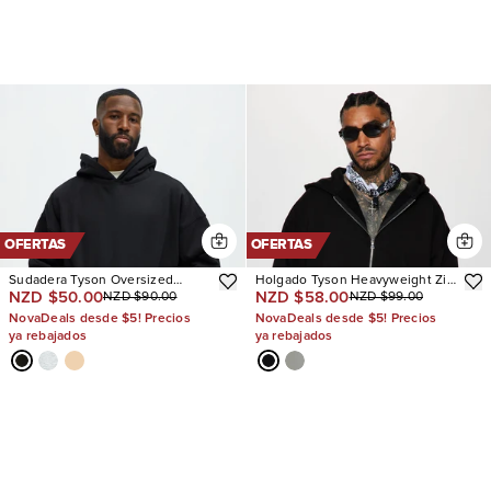
OFERTAS
OFERTAS
Sudadera Tyson Oversized
Holgado Tyson Heavyweight Zip
NZD $50.00
NZD $58.00
NZD $90.00
NZD $99.00
Heavyweight
Up
NovaDeals desde $5! Precios
NovaDeals desde $5! Precios
ya rebajados
ya rebajados