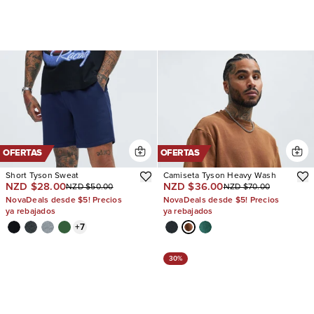
OFERTAS
OFERTAS
Short Tyson Sweat
Camiseta Tyson Heavy Wash
NZD $28.00
NZD $36.00
NZD $50.00
NZD $70.00
NovaDeals desde $5! Precios
NovaDeals desde $5! Precios
ya rebajados
ya rebajados
+
7
30%