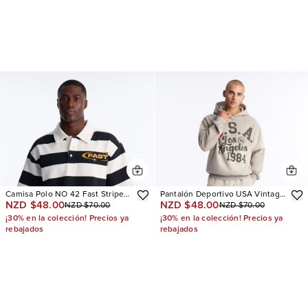
Camisa Polo NO 42 Fast Stripe
Pantalón Deportivo USA Vintage
NZD $48.00
NZD $48.00
NZD $70.00
NZD $70.00
Fleece
Relaxed
¡30% en la colección! Precios ya
¡30% en la colección! Precios ya
rebajados
rebajados