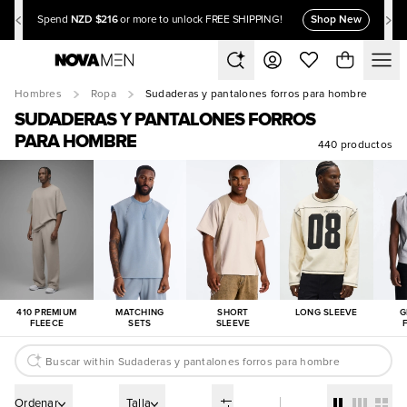
NZD $216
Shop New
Spend
or more to unlock FREE SHIPPING!
Hombres
Ropa
Sudaderas y pantalones forros para hombre
SUDADERAS Y PANTALONES FORROS
PARA HOMBRE
440 productos
410 PREMIUM
MATCHING
SHORT
LONG SLEEVE
G
FLEECE
SETS
SLEEVE
Ordenar
Talla