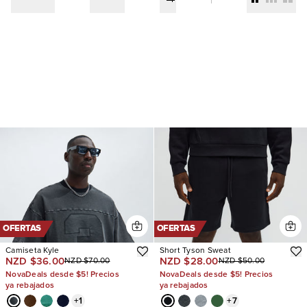
OFERTAS
OFERTAS
Camiseta Kyle
Short Tyson Sweat
NZD $36.00
NZD $28.00
NZD $70.00
NZD $50.00
NovaDeals desde $5! Precios
NovaDeals desde $5! Precios
ya rebajados
ya rebajados
+
1
+
7