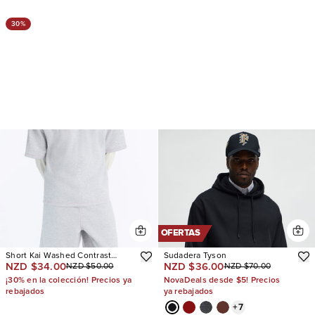
30%
OFERTAS
Short Kai Washed Contrast
Sudadera Tyson
NZD $34.00
NZD $36.00
NZD $50.00
NZD $70.00
Stitch Baggy Sweat
¡30% en la colección! Precios ya
NovaDeals desde $5! Precios
rebajados
ya rebajados
+
7