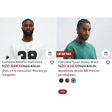
OFERTAS
Camiseta Athletic Oversized
Camiseta Tyson Heavy Wash
NZD $48.00
NZD $36.00
NZD $70.00
NZD $70.00
¡30% en la colección! Precios ya
NovaDeals desde $5! Precios
rebajados
ya rebajados
30%