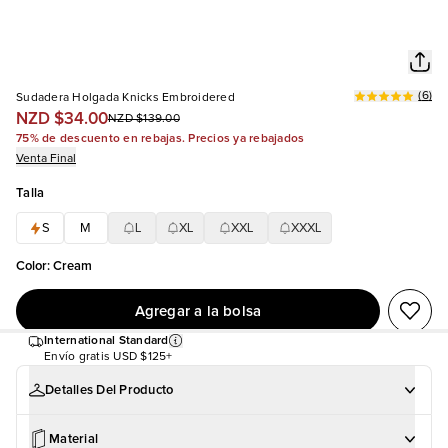
(
6
)
Sudadera Holgada Knicks Embroidered
NZD $34.00
NZD $139.00
75% de descuento en rebajas. Precios ya rebajados
Venta Final
Talla
S
M
L
XL
XXL
XXXL
Color
:
Cream
Agregar a la bolsa
International Standard
Envío gratis
USD $125+
Detalles Del Producto
Material