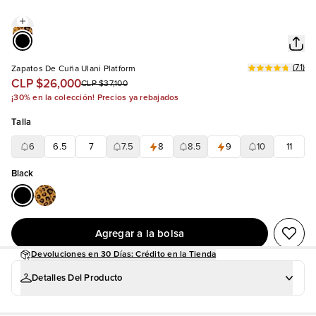
(
71
)
Zapatos De Cuña Ulani Platform
CLP $26,000
CLP $37,100
¡30% en la colección! Precios ya rebajados
Talla
6
6.5
7
7.5
8
8.5
9
10
11
Black
Agregar a la bolsa
Devoluciones en 30 Días: Crédito en la Tienda
Detalles Del Producto