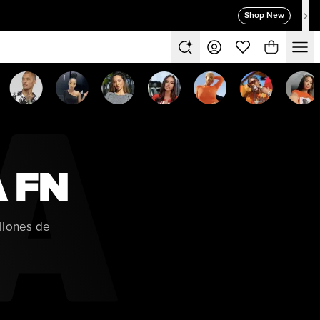
Shop New
A FN
llones de