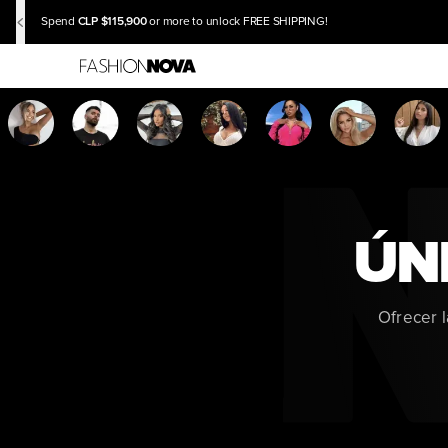
CLP $115,900
Spend
or more to unlock FREE SHIPPING!
ÚNE
Ofrecer 