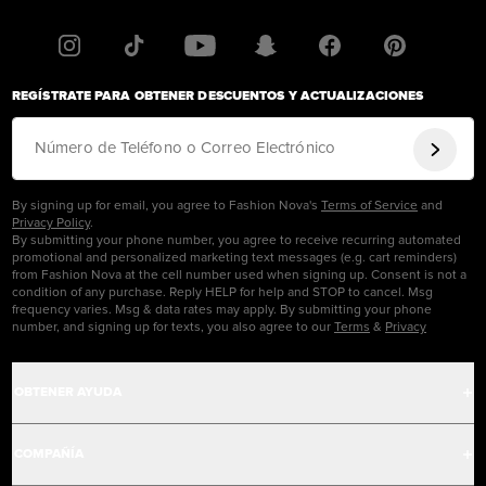
REGÍSTRATE PARA OBTENER DESCUENTOS Y ACTUALIZACIONES
Número de Teléfono o Correo Electrónico
By signing up for email, you agree to Fashion Nova's
Terms of Service
and
Privacy Policy
.
By submitting your phone number, you agree to receive recurring automated
promotional and personalized marketing text messages (e.g. cart reminders)
from Fashion Nova at the cell number used when signing up. Consent is not a
condition of any purchase. Reply HELP for help and STOP to cancel. Msg
frequency varies. Msg & data rates may apply. By submitting your phone
number, and signing up for texts, you also agree to our
Terms
&
Privacy
OBTENER AYUDA
Centro de Ayuda
COMPAÑÍA