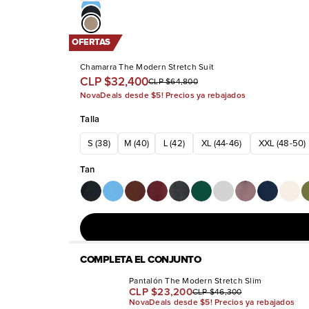
OFERTAS
Chamarra The Modern Stretch Suit
CLP $32,400
CLP $64,800
NovaDeals desde $5! Precios ya rebajados
Talla
S (38)
M (40)
L (42)
XL (44-46)
XXL (48-50)
Tan
COMPLETA EL CONJUNTO
Pantalón The Modern Stretch Slim
CLP $23,200
CLP $46,300
NovaDeals desde $5! Precios ya rebajados