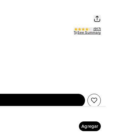
(
917
)
See Summary
Agregar