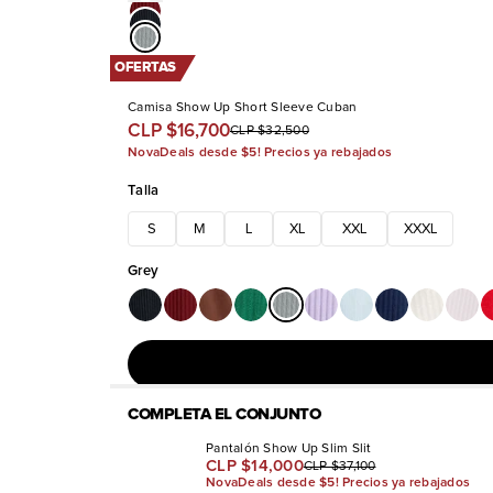
OFERTAS
Camisa Show Up Short Sleeve Cuban
CLP $16,700
CLP $32,500
NovaDeals desde $5! Precios ya rebajados
Talla
S
M
L
XL
XXL
XXXL
Grey
COMPLETA EL CONJUNTO
Pantalón Show Up Slim Slit
CLP $14,000
CLP $37,100
NovaDeals desde $5! Precios ya rebajados