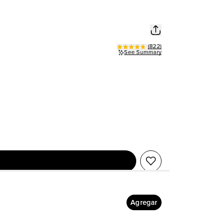
(
822
)
See Summary
Agregar