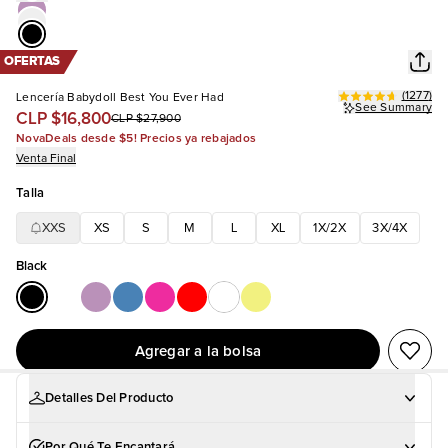
OFERTAS
(
1277
)
Lencería Babydoll Best You Ever Had
See Summary
CLP $16,800
CLP $27,900
NovaDeals desde $5! Precios ya rebajados
Venta Final
Talla
XXS
XS
S
M
L
XL
1X/2X
3X/4X
Black
Agregar a la bolsa
Detalles Del Producto
Por Qué Te Encantará