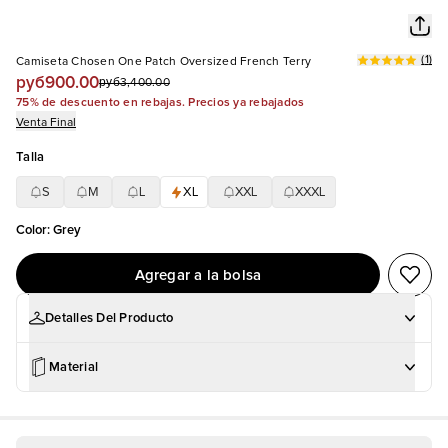
(
1
)
Camiseta Chosen One Patch Oversized French Terry
руб900.00
руб3,400.00
75% de descuento en rebajas. Precios ya rebajados
Venta Final
Talla
S
M
L
XL
XXL
XXXL
Color
:
Grey
Agregar a la bolsa
Detalles Del Producto
Material