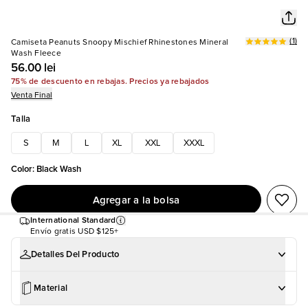
(
1
)
Camiseta Peanuts Snoopy Mischief Rhinestones Mineral
Wash Fleece
56.00 lei
75% de descuento en rebajas. Precios ya rebajados
Venta Final
Talla
S
M
L
XL
XXL
XXXL
Color
:
Black Wash
Agregar a la bolsa
International Standard
Envío gratis
USD $125+
Detalles Del Producto
Material