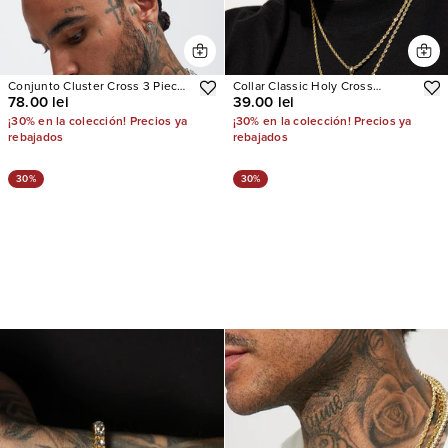
Conjunto Cluster Cross 3 Piece
Collar Classic Holy Cross
78.00 lei
39.00 lei
Chain Necklace
Pendant 2 Piece Chain
¡30% en la colección! Precios ya
¡30% en la colección! Precios ya
rebajados
rebajados
30%
30%