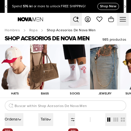
576 lei
Shop New
Spend
or more to unlock FREE SHIPPING!
Hombres
Ropa
Shop Acesorios De Nova Men
SHOP ACESORIOS DE NOVA MEN
985 productos
HATS
BAGS
SOCKS
JEWELRY
SU
Ordenar
Talla
30%
30%