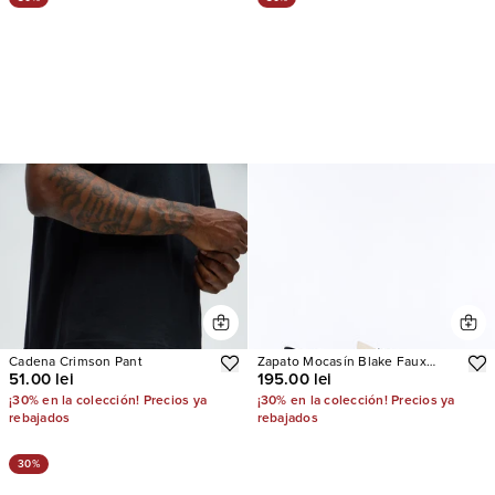
Cadena Crimson Pant
Zapato Mocasín Blake Faux
51.00 lei
195.00 lei
Leather Penny
¡30% en la colección! Precios ya
¡30% en la colección! Precios ya
rebajados
rebajados
30%