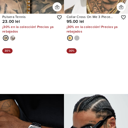
Pulsera Tennis
Collar Cross On Me 3 Piece
23.00 lei
95.00 lei
Chain
¡30% en la colección! Precios ya
¡30% en la colección! Precios ya
rebajados
rebajados
30%
30%