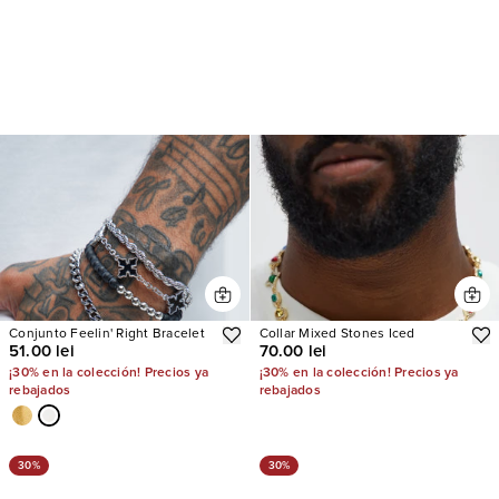
Conjunto Feelin' Right Bracelet
Collar Mixed Stones Iced
51.00 lei
70.00 lei
¡30% en la colección! Precios ya
¡30% en la colección! Precios ya
rebajados
rebajados
30%
30%