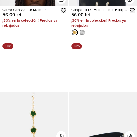
Gorra Con Ajuste Made In
Conjunto De Anillos Iced Hoop
56.00 lei
56.00 lei
Heaven Twill Structured
5 Piece Ear
¡30% en la colección! Precios ya
¡30% en la colección! Precios ya
rebajados
rebajados
40%
30%