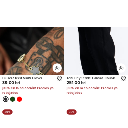
Pulsera Iced Multi Clover
Teni City Stride Canvas Chunky
39.00 lei
251.00 lei
Hight Top
¡30% en la colección! Precios ya
¡30% en la colección! Precios ya
rebajados
rebajados
30%
30%