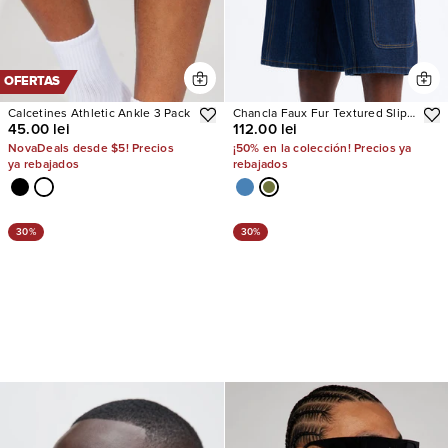
OFERTAS
Calcetines Athletic Ankle 3 Pack
Chancla Faux Fur Textured Slip
45.00 lei
112.00 lei
On
NovaDeals desde $5! Precios
¡50% en la colección! Precios ya
ya rebajados
rebajados
30%
30%