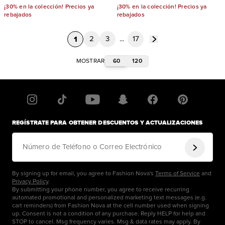
¡30% en la colección! Precios ya
¡30% en la colección! Precios ya
rebajados
rebajados
1
2
3
...
17
60
120
MOSTRAR
REGÍSTRATE PARA OBTENER DESCUENTOS Y ACTUALIZACIONES
Número de Teléfono o Correo Electrónico
By signing up for email, you agree to Fashion Nova's
Terms of Service
and
Privacy Policy
.
By submitting your phone number, you agree to receive recurring
automated promotional and personalized marketing text messages (e.g.
cart reminders) from Fashion Nova at the cell number used when signing
up. Consent is not a condition of any purchase. Reply HELP for help and
STOP to cancel. Msg frequency varies. Msg & data rates may apply. By