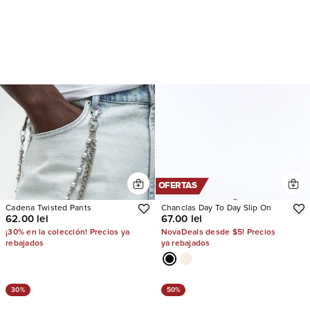
OFERTAS
Cadena Twisted Pants
Chanclas Day To Day Slip On
62.00 lei
67.00 lei
¡30% en la colección! Precios ya
NovaDeals desde $5! Precios
rebajados
ya rebajados
30%
50%