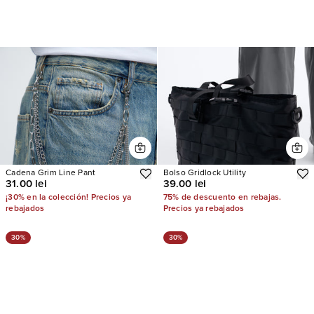
Cadena Grim Line Pant
Bolso Gridlock Utility
31.00 lei
39.00 lei
¡30% en la colección! Precios ya
75% de descuento en rebajas.
rebajados
Precios ya rebajados
30%
30%