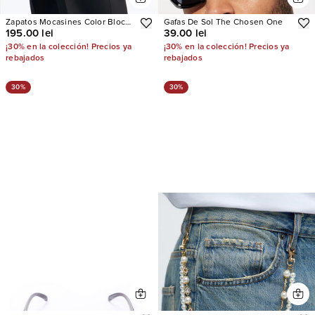
Zapatos Mocasines Color Block
Gafas De Sol The Chosen One
195.00 lei
39.00 lei
Slip On
¡30% en la colección! Precios ya
¡30% en la colección! Precios ya
rebajados
rebajados
30%
30%