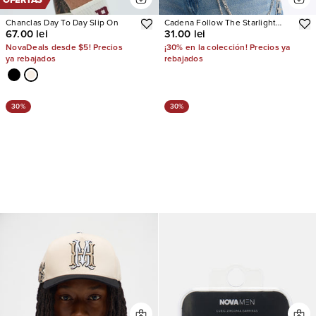
OFERTAS
Chanclas Day To Day Slip On
Cadena Follow The Starlight
67.00 lei
31.00 lei
Layered Pant
NovaDeals desde $5! Precios
¡30% en la colección! Precios ya
ya rebajados
rebajados
30%
30%