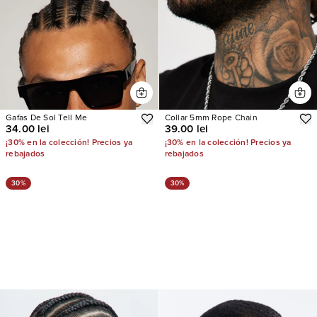
Gafas De Sol Tell Me
Collar 5mm Rope Chain
34.00 lei
39.00 lei
¡30% en la colección! Precios ya
¡30% en la colección! Precios ya
rebajados
rebajados
30%
30%