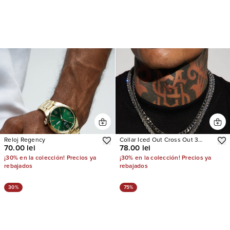
Reloj Regency
Collar Iced Out Cross Out 3
70.00 lei
78.00 lei
Piece Chain
¡30% en la colección! Precios ya
¡30% en la colección! Precios ya
rebajados
rebajados
30%
75%