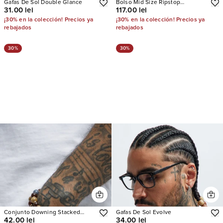
Gafas De Sol Double Glance
Bolso Mid Size Ripstop
31.00 lei
117.00 lei
Weekender Duffle
¡30% en la colección! Precios ya
¡30% en la colección! Precios ya
rebajados
rebajados
30%
30%
Conjunto Downing Stacked
Gafas De Sol Evolve
42.00 lei
34.00 lei
Bracelet