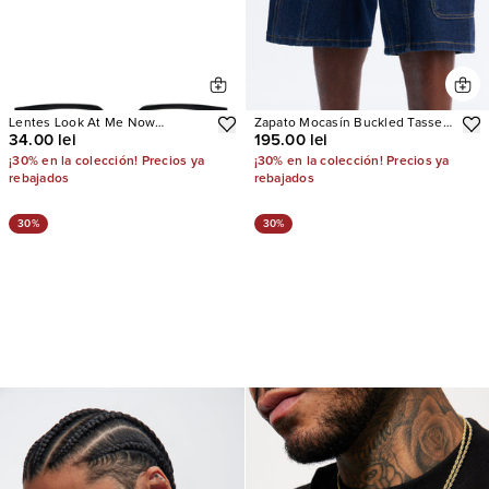
Lentes Look At Me Now
Zapato Mocasín Buckled Tassel
34.00 lei
195.00 lei
Bluelight
Faux Leather Slip On
¡30% en la colección! Precios ya
¡30% en la colección! Precios ya
rebajados
rebajados
30%
30%