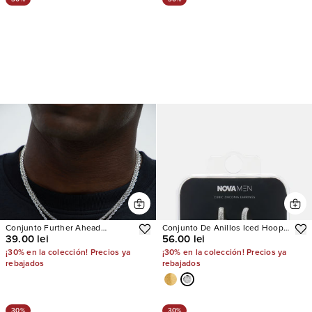
Conjunto Further Ahead
Conjunto De Anillos Iced Hoop
39.00 lei
56.00 lei
Necklace
5 Piece Ear
¡30% en la colección! Precios ya
¡30% en la colección! Precios ya
rebajados
rebajados
30%
30%