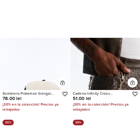
Sombrero Pokemon Gengar
Cadena Infinity Cross
78.00 lei
51.00 lei
Ghost Type Embroidered
Rhinestone Pant
Baseball
¡30% en la colección! Precios ya
¡30% en la colección! Precios ya
rebajados
rebajados
30%
30%