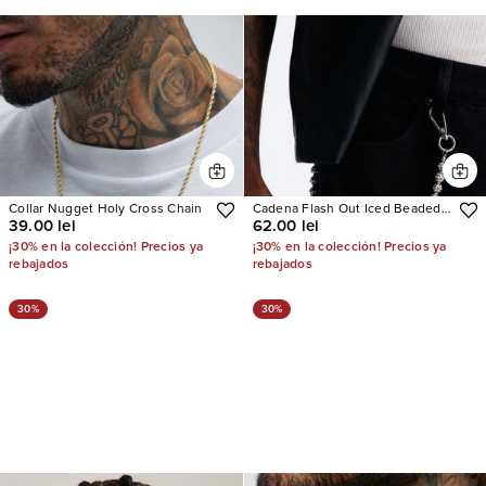
Collar Nugget Holy Cross Chain
Cadena Flash Out Iced Beaded
39.00 lei
62.00 lei
Pant
¡30% en la colección! Precios ya
¡30% en la colección! Precios ya
rebajados
rebajados
30%
30%