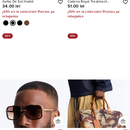
Gafas De Sol Hadid
Cadena Royal Treatment
34.00 lei
51.00 lei
Layered Pant
¡30% en la colección! Precios ya
¡30% en la colección! Precios ya
rebajados
rebajados
30%
30%