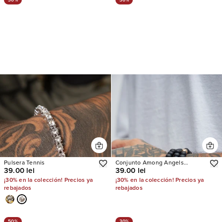
Pulsera Tennis
Conjunto Among Angels
39.00 lei
39.00 lei
Bracelet
¡30% en la colección! Precios ya
¡30% en la colección! Precios ya
rebajados
rebajados
50%
30%