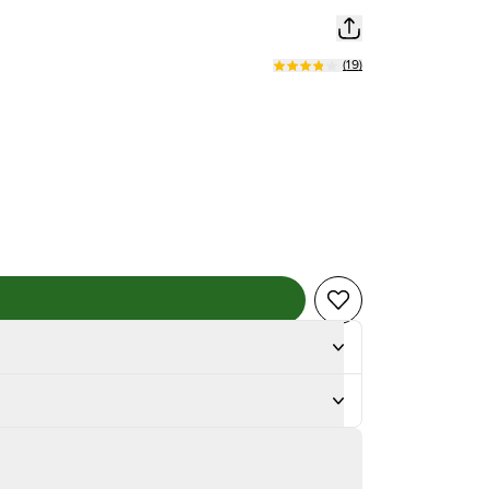
(
19
)