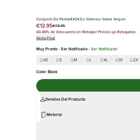
Conjunto De Pantal&#243;n Glamour Game Sequin
€12.95
€48.95
60-80% de Descuento en Rebajas! Precios ya Rebajados
Venta Final
Muy Pronto - Ser Notificado
-
Ser Notificado
XS
S
M
L
XL
1X
2X
Color
:
Black
Detalles Del Producto
Material