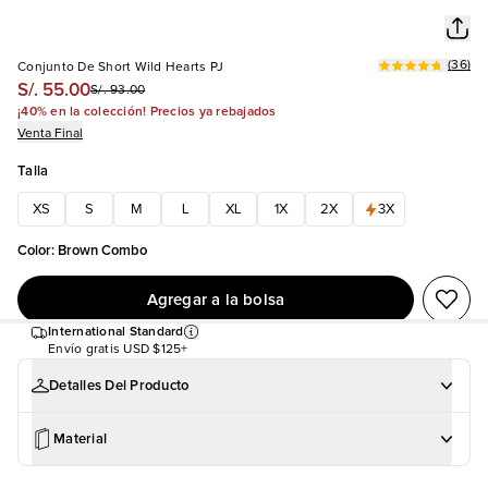
(
36
)
Conjunto De Short Wild Hearts PJ
S/. 55.00
S/. 93.00
¡40% en la colección! Precios ya rebajados
Venta Final
Talla
XS
S
M
L
XL
1X
2X
3X
Color
:
Brown Combo
Agregar a la bolsa
International Standard
Envío gratis
USD $125+
Detalles Del Producto
Material