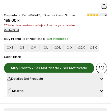
(
19
)
Conjunto De Pantal&#243;n Glamour Game Sequin
169.00 kr
75% de descuento en rebajas. Precios ya rebajados
Venta Final
Muy Pronto - Ser Notificado
-
Ser Notificado
XS
S
M
L
XL
1X
2X
3X
Color
:
Black
Muy Pronto - Ser Notificado - Ser Notificado
Detalles Del Producto
Material