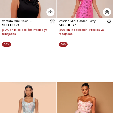
Vestido Mini Nalani
Vestido Mini Garden Party
508.00 kr
508.00 kr
Embroidered
¡30% en la colección! Precios ya
¡30% en la colección! Precios ya
rebajados
rebajados
30%
30%