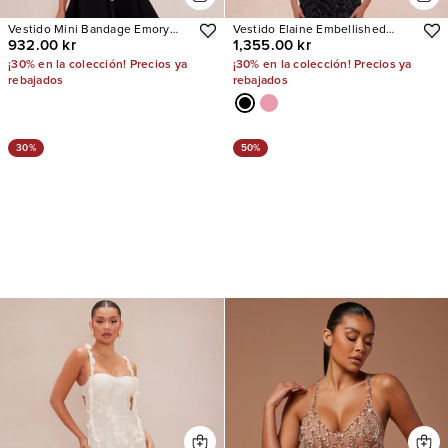
Vestido Mini Bandage Emory
Vestido Elaine Embellished
932.00 kr
1,355.00 kr
Embellished
Sequin
¡30% en la colección! Precios ya
¡30% en la colección! Precios ya
rebajados
rebajados
30%
50%