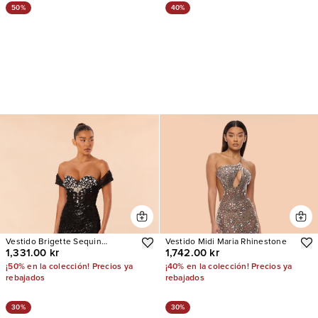
50%
40%
Vestido Brigette Sequin
Vestido Midi Maria Rhinestone
1,331.00 kr
1,742.00 kr
Embellished Mini
¡50% en la colección! Precios ya
¡40% en la colección! Precios ya
rebajados
rebajados
30%
30%