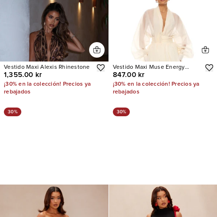
Vestido Maxi Alexis Rhinestone
Vestido Maxi Muse Energy
1,355.00 kr
847.00 kr
Taffeta
¡30% en la colección! Precios ya
¡30% en la colección! Precios ya
rebajados
rebajados
30%
30%