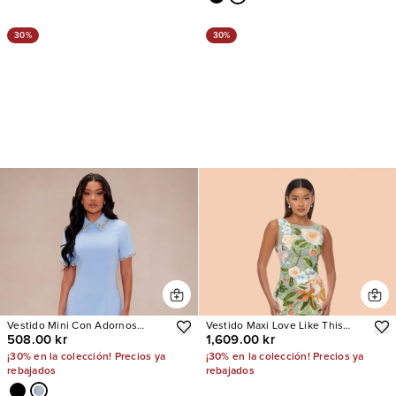
30%
30%
Vestido Mini Con Adornos
Vestido Maxi Love Like This
508.00 kr
1,609.00 kr
Evette
Floral Embroidered
¡30% en la colección! Precios ya
¡30% en la colección! Precios ya
rebajados
rebajados