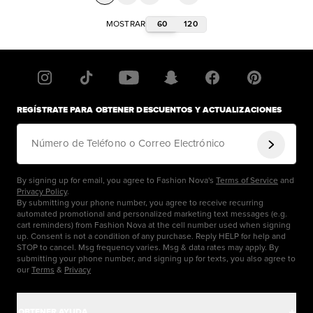
60
120
MOSTRAR
REGÍSTRATE PARA OBTENER DESCUENTOS Y ACTUALIZACIONES
Número de Teléfono o Correo Electrónico
By signing up for email, you agree to Fashion Nova's
Terms of Service
and
Privacy Policy
.
By submitting your phone number, you agree to receive recurring
automated promotional and personalized marketing text messages (e.g.
cart reminders) from Fashion Nova at the cell number used when signing
up. Consent is not a condition of any purchase. Reply HELP for help and
STOP to cancel. Msg frequency varies. Msg & data rates may apply. By
submitting your phone number, and signing up for texts, you also agree to
our
Terms
&
Privacy
OBTENER AYUDA