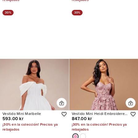
30%
30%
Vestido Mini Maribelle
Vestido Mini Heidi Embroidered
593.00 kr
847.00 kr
Corset
¡30% en la colección! Precios ya
¡30% en la colección! Precios ya
rebajados
rebajados