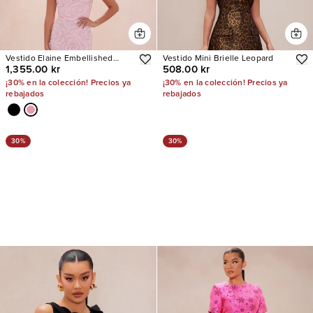
Vestido Elaine Embellished
Vestido Mini Brielle Leopard
1,355.00 kr
508.00 kr
Sequin
¡30% en la colección! Precios ya
¡30% en la colección! Precios ya
rebajados
rebajados
30%
30%