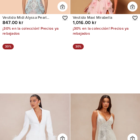
Vestido Midi Alyssa Pearl
Vestido Maxi Mirabella
847.00 kr
1,016.00 kr
Jacquard
¡30% en la colección! Precios ya
¡30% en la colección! Precios ya
rebajados
rebajados
30%
30%