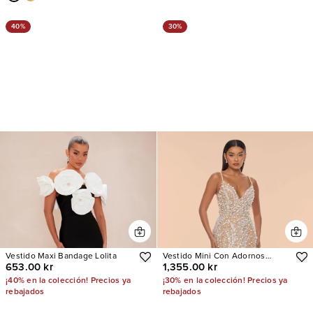
40%
30%
Vestido Maxi Bandage Lolita
Vestido Mini Con Adornos
653.00 kr
1,355.00 kr
Nights Like This
¡40% en la colección! Precios ya
¡30% en la colección! Precios ya
rebajados
rebajados