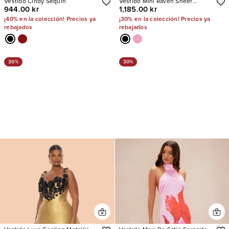
Vestido Cindy Sequin
Vestido Mini Raven Sheer
944.00 kr
1,185.00 kr
Embroidered
¡40% en la colección! Precios ya
¡30% en la colección! Precios ya
rebajados
rebajados
30%
30%