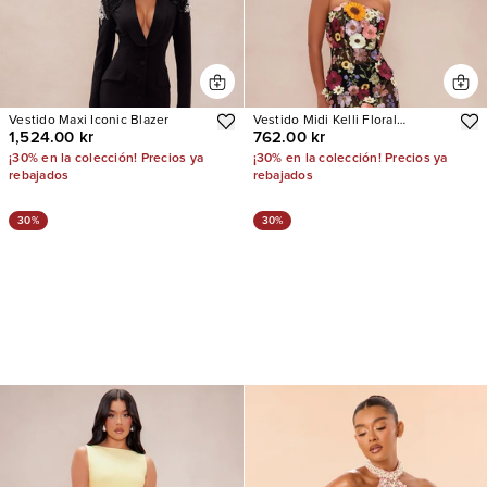
Vestido Maxi Iconic Blazer
Vestido Midi Kelli Floral
1,524.00 kr
762.00 kr
Embroidered
¡30% en la colección! Precios ya
¡30% en la colección! Precios ya
rebajados
rebajados
30%
30%