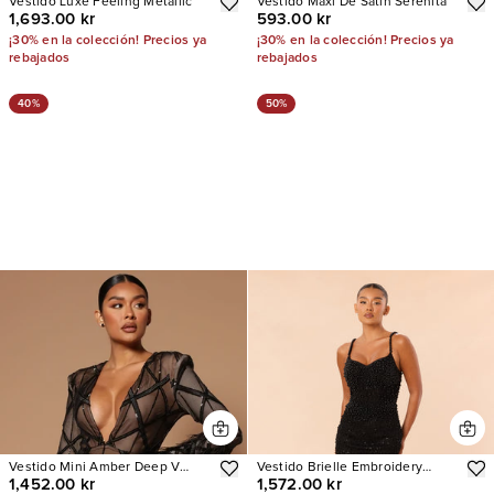
Vestido Luxe Feeling Metallic
Vestido Maxi De Satín Serenita
1,693.00 kr
593.00 kr
¡30% en la colección! Precios ya
¡30% en la colección! Precios ya
rebajados
rebajados
40%
50%
Vestido Mini Amber Deep V
Vestido Brielle Embroidery
1,452.00 kr
1,572.00 kr
Embellished Feather Trim
Corset