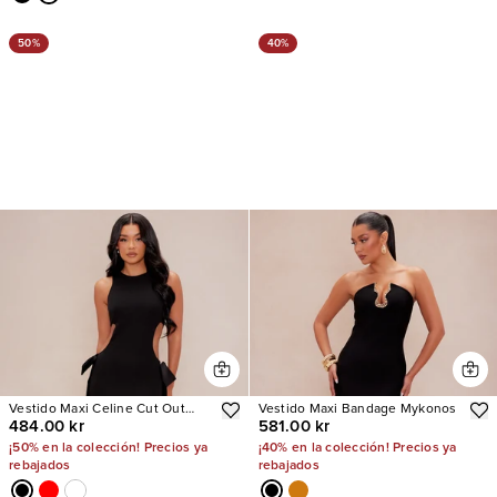
50%
40%
Vestido Maxi Celine Cut Out
Vestido Maxi Bandage Mykonos
484.00 kr
581.00 kr
Bow
¡50% en la colección! Precios ya
¡40% en la colección! Precios ya
rebajados
rebajados