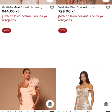
Vestido Maxi Floral Harmony
Vestido Mini Con Adornos
944.00 kr
726.00 kr
Chantilly
¡30% en la colección! Precios ya
¡50% en la colección! Precios ya
rebajados
rebajados
40%
30%