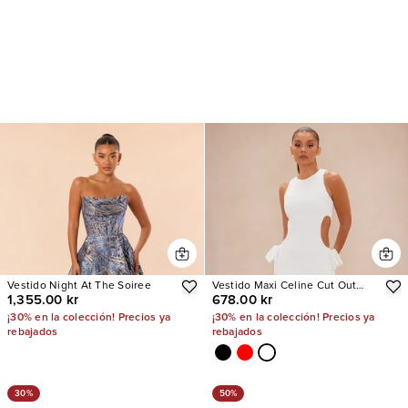
Vestido Night At The Soiree
Vestido Maxi Celine Cut Out
1,355.00 kr
678.00 kr
Bow
¡30% en la colección! Precios ya
¡30% en la colección! Precios ya
rebajados
rebajados
30%
50%