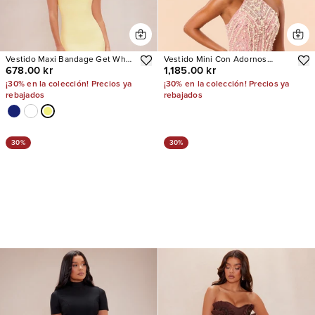
Vestido Maxi Bandage Get What
Vestido Mini Con Adornos
678.00 kr
1,185.00 kr
I Want
Dreaming Of You
¡30% en la colección! Precios ya
¡30% en la colección! Precios ya
rebajados
rebajados
30%
30%