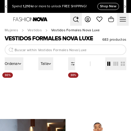
1,210 kr
Shop New
Spend
or more to unlock FREE SHIPPING!
Mujeres
Vestidos
Vestidos Formales Nova Luxe
VESTIDOS FORMALES NOVA LUXE
683 productos
Ordenar
Talla
30%
30%