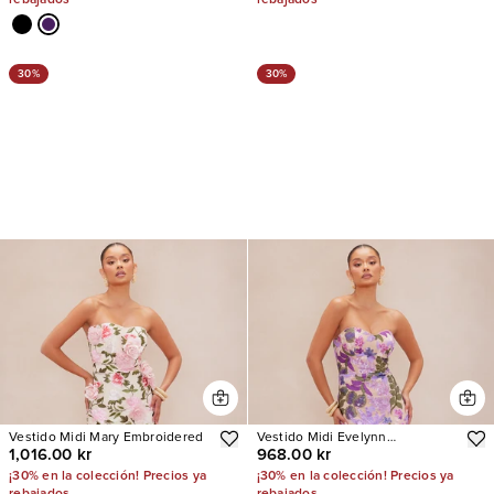
30%
30%
Vestido Midi Mary Embroidered
Vestido Midi Evelynn
1,016.00 kr
968.00 kr
Embroidered
¡30% en la colección! Precios ya
¡30% en la colección! Precios ya
rebajados
rebajados