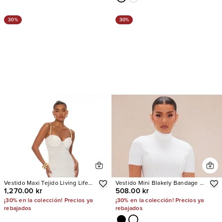
30%
30%
Vestido Maxi Tejido Living Life
Vestido Mini Blakely Bandage A
1,270.00 kr
508.00 kr
Fringe
Line
¡30% en la colección! Precios ya
¡30% en la colección! Precios ya
rebajados
rebajados