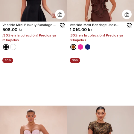
Vestido Mini Blakely Bandage A
Vestido Maxi Bandage Jade
508.00 kr
1,016.00 kr
Line
Beaded
¡30% en la colección! Precios ya
¡30% en la colección! Precios ya
rebajados
rebajados
30%
30%