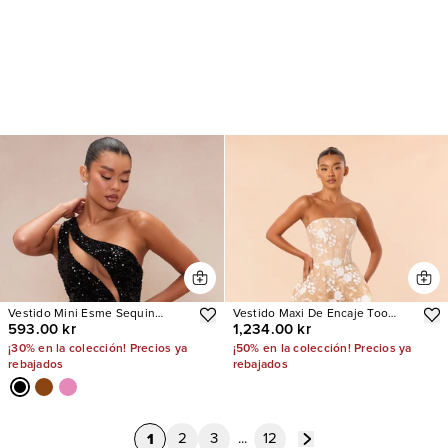
Vestido Mini Esme Sequin
Vestido Maxi De Encaje Too
593.00 kr
1,234.00 kr
Feather
Sweet
¡30% en la colección! Precios ya
¡50% en la colección! Precios ya
rebajados
rebajados
1
2
3
...
12