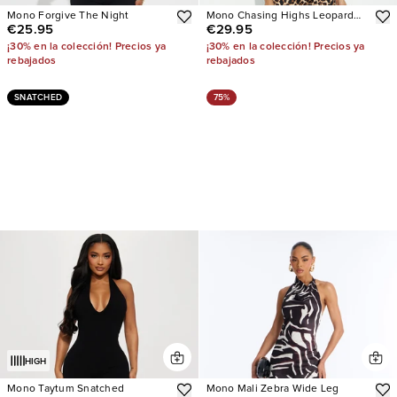
Mono Forgive The Night
Mono Chasing Highs Leopard
€25.95
€29.95
Halter
¡30% en la colección! Precios ya
¡30% en la colección! Precios ya
rebajados
rebajados
SNATCHED
75%
HIGH
Mono Taytum Snatched
Mono Mali Zebra Wide Leg