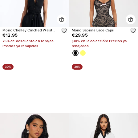
Mono Chelley Cinched Waist
Mono Sabrina Lace Capri
€12.95
€29.95
Wide Leg
75% de descuento en rebajas.
¡30% en la colección! Precios ya
Precios ya rebajados
rebajados
30%
30%