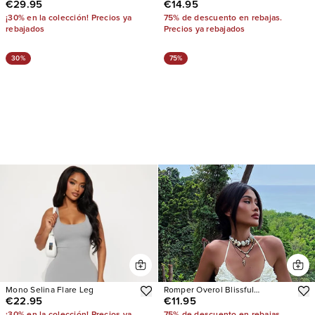
€29.95
€14.95
¡30% en la colección! Precios ya
75% de descuento en rebajas.
rebajados
Precios ya rebajados
30%
75%
Mono Selina Flare Leg
Romper Overol Blissful
€22.95
€11.95
Moments Lace
¡30% en la colección! Precios ya
75% de descuento en rebajas.