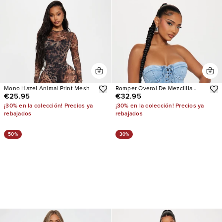
Mono Hazel Animal Print Mesh
Romper Overol De Mezclilla
€25.95
€32.95
Kora
¡30% en la colección! Precios ya
¡30% en la colección! Precios ya
rebajados
rebajados
50%
30%