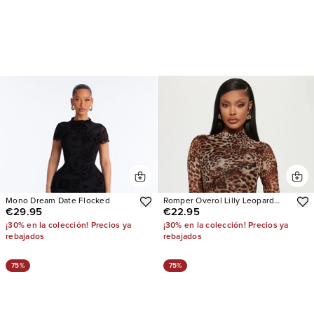
Mono Dream Date Flocked
Romper Overol Lilly Leopard
€29.95
€22.95
Mesh
¡30% en la colección! Precios ya
¡30% en la colección! Precios ya
rebajados
rebajados
75%
75%