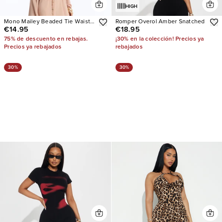
HIGH
Mono Mailey Beaded Tie Waist
Romper Overol Amber Snatched
€14.95
€18.95
Wide Leg
75% de descuento en rebajas.
¡30% en la colección! Precios ya
Precios ya rebajados
rebajados
30%
30%