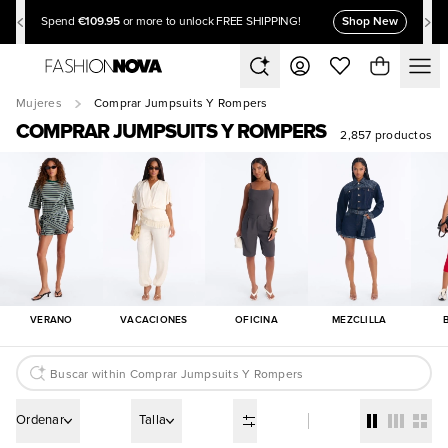
€109.95
Shop New
Spend
or more to unlock FREE SHIPPING!
Mujeres
Comprar Jumpsuits Y Rompers
COMPRAR JUMPSUITS Y ROMPERS
2,857 productos
VERANO
VACACIONES
OFICINA
MEZCLILLA
Ordenar
Talla