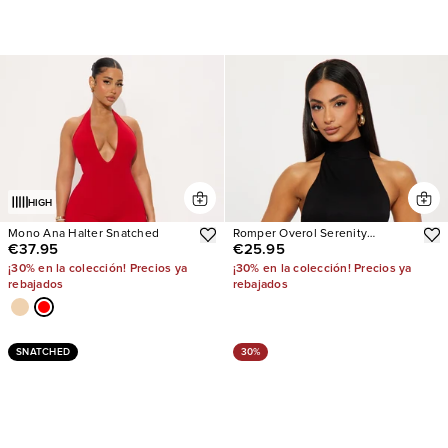
HIGH
Mono Ana Halter Snatched
Romper Overol Serenity
€37.95
€25.95
Backless Halter
¡30% en la colección! Precios ya
¡30% en la colección! Precios ya
rebajados
rebajados
SNATCHED
30%