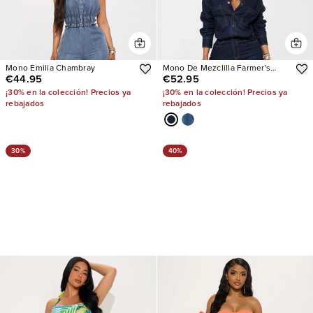
Mono Emilia Chambray
Mono De Mezclilla Farmer's
€44.95
€52.95
Market Cutie
¡30% en la colección! Precios ya
¡30% en la colección! Precios ya
rebajados
rebajados
30%
40%