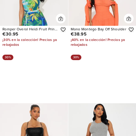
Romper Overol Heidi Fruit Print
Mono Montego Bay Off Shoulder
€30.95
€38.95
Halter
¡30% en la colección! Precios ya
¡40% en la colección! Precios ya
rebajados
rebajados
30%
30%