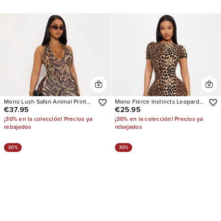
Mono Lush Safari Animal Print
Mono Fierce Instincts Leopard
€37.95
€25.95
Flare Halter
Capri
¡30% en la colección! Precios ya
¡30% en la colección! Precios ya
rebajados
rebajados
30%
30%