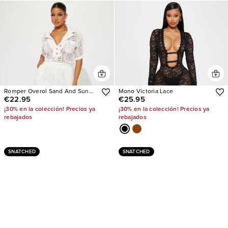
Romper Overol Sand And Sun
Mono Victoria Lace
€22.95
€25.95
Crochet
¡30% en la colección! Precios ya
¡30% en la colección! Precios ya
rebajados
rebajados
SNATCHED
SNATCHED