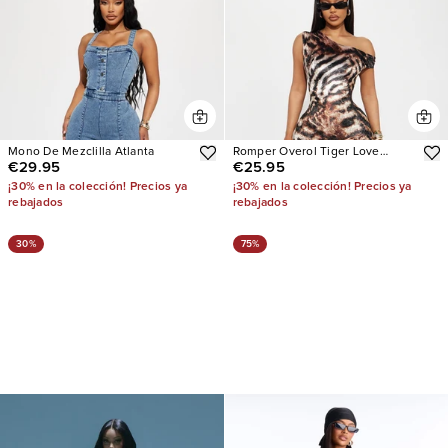
Mono De Mezclilla Atlanta
Romper Overol Tiger Love
€29.95
€25.95
Velvet
¡30% en la colección! Precios ya
¡30% en la colección! Precios ya
rebajados
rebajados
30%
75%