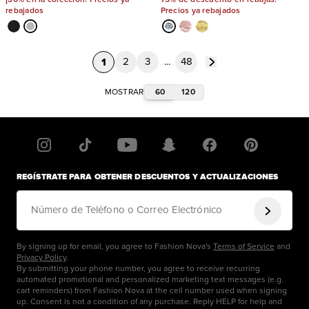
rebajados
Precios ya rebajados
1
2
3
...
48
60
120
MOSTRAR
REGÍSTRATE PARA OBTENER DESCUENTOS Y ACTUALIZACIONES
Número de Teléfono o Correo Electrónico
By signing up for email, you agree to Fashion Nova's
Terms of Service
and
Privacy Policy
.
By submitting your phone number, you agree to receive recurring
automated promotional and personalized marketing text messages (e.g.
cart reminders) from Fashion Nova at the cell number used when signing
up. Consent is not a condition of any purchase. Reply HELP for help and