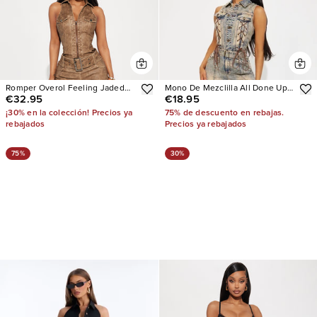
Romper Overol Feeling Jaded
Mono De Mezclilla All Done Up
€32.95
€18.95
Washed Faux Leather
Washed
¡30% en la colección! Precios ya
75% de descuento en rebajas.
rebajados
Precios ya rebajados
75%
30%