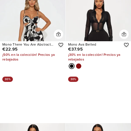
Mono There You Are Abstract
Mono Ava Belted
€22.95
€37.95
Print Linen
¡50% en la colección! Precios ya
¡30% en la colección! Precios ya
rebajados
rebajados
30%
30%