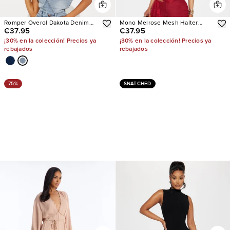
Romper Overol Dakota Denim
Mono Melrose Mesh Halter
€37.95
€37.95
Jort
Corset
¡30% en la colección! Precios ya
¡30% en la colección! Precios ya
rebajados
rebajados
75%
SNATCHED