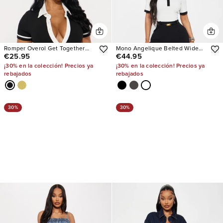
Romper Overol Get Together
Mono Angelique Belted Wide
€25.95
€44.95
Ribbed Collar
Leg
¡30% en la colección! Precios ya
¡30% en la colección! Precios ya
rebajados
rebajados
30%
30%