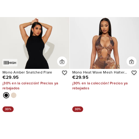
HIGH
Mono Amber Snatched Flare
Mono Heat Wave Mesh Halter
€29.95
€29.95
Flare
¡30% en la colección! Precios ya
¡30% en la colección! Precios ya
rebajados
rebajados
30%
30%