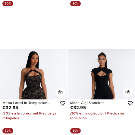
30%
30%
Mono Laced In Temptation
Mono Gigi Snatched
€32.95
€32.95
Skinny Leg
¡30% en la colección! Precios ya
¡30% en la colección! Precios ya
rebajados
rebajados
30%
30%