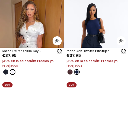
Mono De Mezclilla Day
Mono Jen Twofer Pinstripe
€37.95
€37.95
Dreaming
¡30% en la colección! Precios ya
¡30% en la colección! Precios ya
rebajados
rebajados
30%
30%