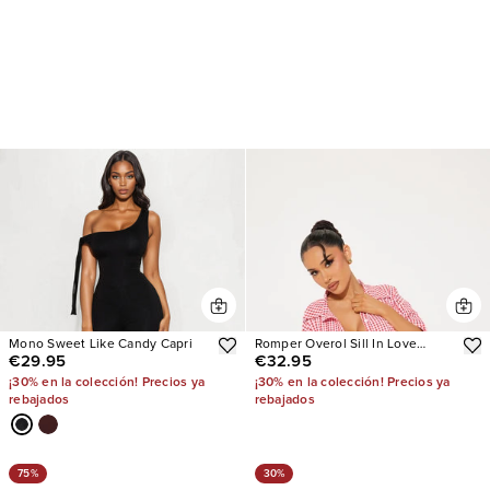
Mono Sweet Like Candy Capri
Romper Overol Sill In Love
€29.95
€32.95
Gingham
¡30% en la colección! Precios ya
¡30% en la colección! Precios ya
rebajados
rebajados
75%
30%