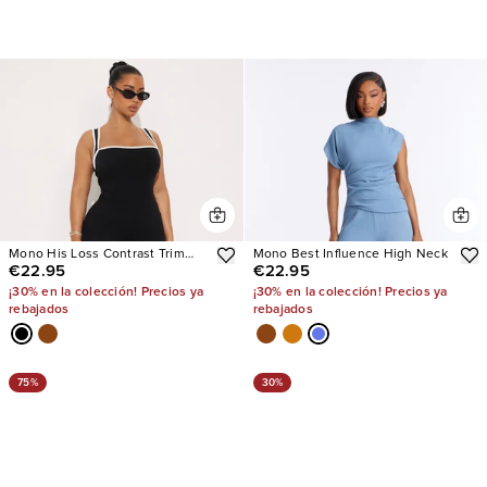
Mono His Loss Contrast Trim
Mono Best Influence High Neck
€22.95
€22.95
Capri
¡30% en la colección! Precios ya
¡30% en la colección! Precios ya
rebajados
rebajados
75%
30%