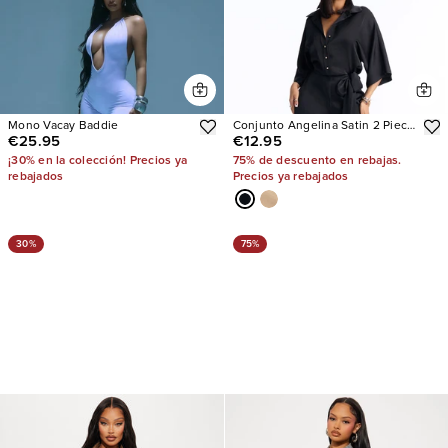
Mono Vacay Baddie
Conjunto Angelina Satin 2 Piece
€25.95
€12.95
Jumpsuit
¡30% en la colección! Precios ya
75% de descuento en rebajas.
rebajados
Precios ya rebajados
30%
75%