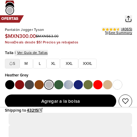
OFERTAS
(
4065
)
Pantalón Jogger Tyson
See Summary
$MXN300.00
$MXN563.00
NovaDeals desde $5! Precios ya rebajados
Talla
|
Ver Guía de Tallas
S
M
L
XL
XXL
XXXL
Heather Grey
Agregar a la bolsa
Shipping to
43215