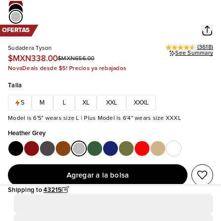
OFERTAS
(
3618
)
Sudadera Tyson
See Summary
$MXN338.00
$MXN656.00
NovaDeals desde $5! Precios ya rebajados
Talla
S
M
L
XL
XXL
XXXL
Model is 6'5" wears size L | Plus Model is 6'4" wears size XXXL
Heather Grey
Agregar a la bolsa
Shipping to
43215