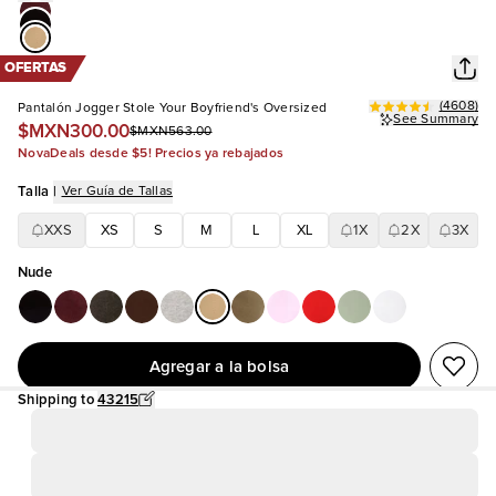
OFERTAS
(
4608
)
Pantalón Jogger Stole Your Boyfriend's Oversized
See Summary
$MXN300.00
$MXN563.00
NovaDeals desde $5! Precios ya rebajados
Talla
|
Ver Guía de Tallas
XXS
XS
S
M
L
XL
1X
2X
3X
Nude
Agregar a la bolsa
Shipping to
43215