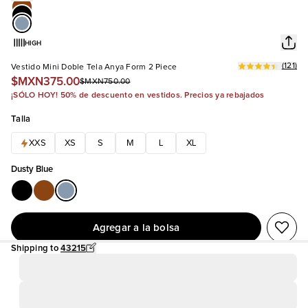
HIGH
(
121
)
Vestido Mini Doble Tela Anya Form 2 Piece
$MXN375.00
$MXN750.00
¡SÓLO HOY! 50% de descuento en vestidos. Precios ya rebajados
Talla
XXS
XS
S
M
L
XL
Dusty Blue
Agregar a la bolsa
Shipping to
43215