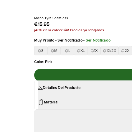
Mono Tyra Seamless
€15.95
¡40% en la colección! Precios ya rebajados
Muy Pronto - Ser Notificado
-
Ser Notificado
S
M
L
XL
1X
1X/2X
2X
Color
:
Pink
Detalles Del Producto
Material