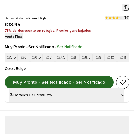
(
19
)
Botas Malena Knee High
€13.95
75% de descuento en rebajas. Precios ya rebajados
Venta Final
Muy Pronto - Ser Notificado
-
Ser Notificado
5.5
6
6.5
7
7.5
8
8.5
9
10
11
Color
:
Beige
Muy Pronto - Ser Notificado - Ser Notificado
Detalles Del Producto