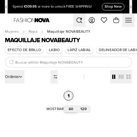
€109.95
Shop New
Spend
or more to unlock FREE SHIPPING!
Mujeres
Ropa
Maquillaje NOVABEAUTY
MAQUILLAJE NOVABEAUTY
EFECTO DE BRILLO
LABIO
LÁPIZ LABIAL
DELINEADOR DE LAB
Ordenar
1
60
120
MOSTRAR