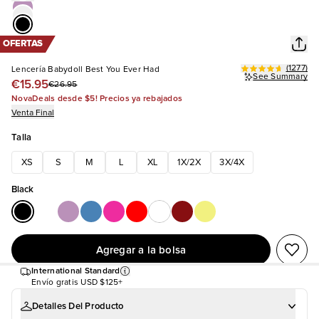
OFERTAS
(
1277
)
Lencería Babydoll Best You Ever Had
See Summary
€15.95
€26.95
NovaDeals desde $5! Precios ya rebajados
Venta Final
Talla
XS
S
M
L
XL
1X/2X
3X/4X
Black
Agregar a la bolsa
International Standard
Envío gratis
USD $125+
Detalles Del Producto