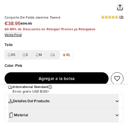
(
4
)
Conjunto De Falda Jasmine Tweed
€38.95
€96.95
60-80% de Descuento en Rebajas! Precios ya Rebajados
Venta Final
Talla
XS
S
M
L
XL
Color
:
Pink
Agregar a la bolsa
International Standard
Envío gratis
USD $125+
Detalles Del Producto
Material