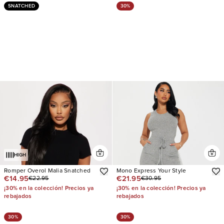
SNATCHED
30%
HIGH
Romper Overol Malia Snatched
Mono Express Your Style
€14.95
€21.95
€22.95
€30.95
¡30% en la colección! Precios ya
¡30% en la colección! Precios ya
rebajados
rebajados
30%
30%