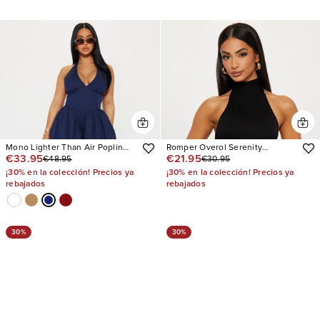
Mono Lighter Than Air Poplin
Romper Overol Serenity
€33.95
€21.95
€48.95
€30.95
Halter
Backless Halter
¡30% en la colección! Precios ya
¡30% en la colección! Precios ya
rebajados
rebajados
30%
30%