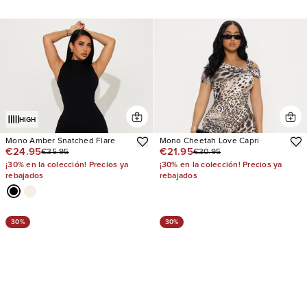
HIGH
Mono Amber Snatched Flare
Mono Cheetah Love Capri
€24.95
€21.95
€35.95
€30.95
¡30% en la colección! Precios ya
¡30% en la colección! Precios ya
rebajados
rebajados
30%
30%