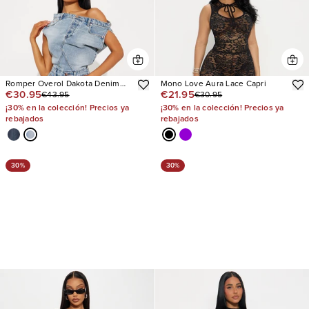
Romper Overol Dakota Denim
Mono Love Aura Lace Capri
€30.95
€21.95
€43.95
€30.95
Jort
¡30% en la colección! Precios ya
¡30% en la colección! Precios ya
rebajados
rebajados
30%
30%