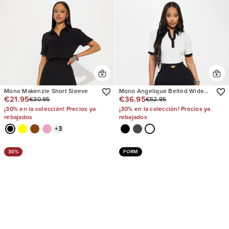
Mono Makenzie Short Sleeve
Mono Angelique Belted Wide
€21.95
€36.95
€30.95
€52.95
Leg
¡30% en la colección! Precios ya
¡30% en la colección! Precios ya
rebajados
rebajados
+
3
30%
FORM