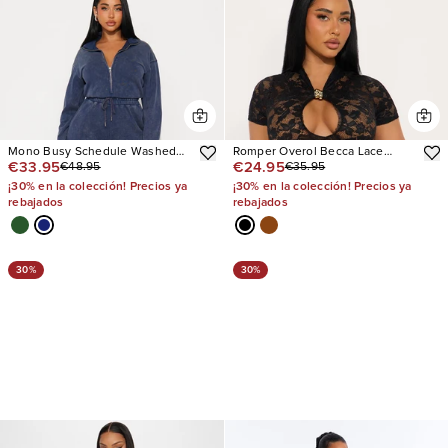
Mono Busy Schedule Washed
Romper Overol Becca Lace
€33.95
€24.95
€48.95
€35.95
French Terry
Short Sleeve
¡30% en la colección! Precios ya
¡30% en la colección! Precios ya
rebajados
rebajados
30%
30%