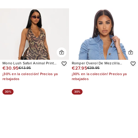
Mono Lush Safari Animal Print
Romper Overol De Mezclilla
€30.95
€27.95
€43.95
€39.95
Flare Halter
Ready For Brunch
¡30% en la colección! Precios ya
¡30% en la colección! Precios ya
rebajados
rebajados
30%
30%