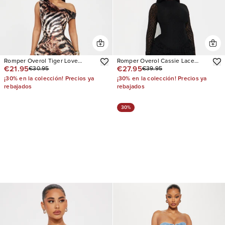
Romper Overol Tiger Love
Romper Overol Cassie Lace
€21.95
€27.95
€30.95
€39.95
Velvet
Ruffle
¡30% en la colección! Precios ya
¡30% en la colección! Precios ya
rebajados
rebajados
30%