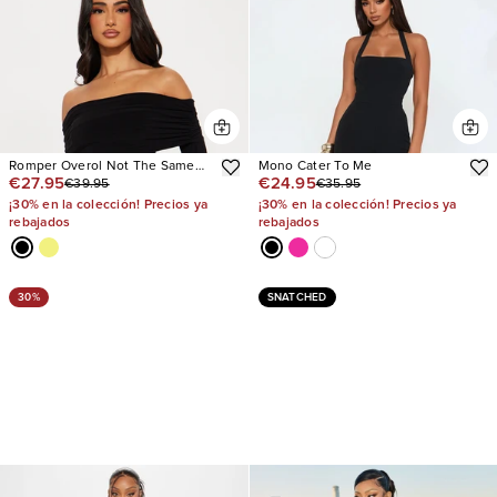
Romper Overol Not The Same
Mono Cater To Me
€27.95
€24.95
€39.95
€35.95
Ruffle
¡30% en la colección! Precios ya
¡30% en la colección! Precios ya
rebajados
rebajados
30%
SNATCHED