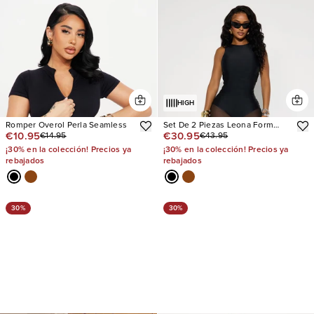
HIGH
Romper Overol Perla Seamless
Set De 2 Piezas Leona Form
€10.95
€30.95
€14.95
€43.95
Double Lined
¡30% en la colección! Precios ya
¡30% en la colección! Precios ya
rebajados
rebajados
30%
30%