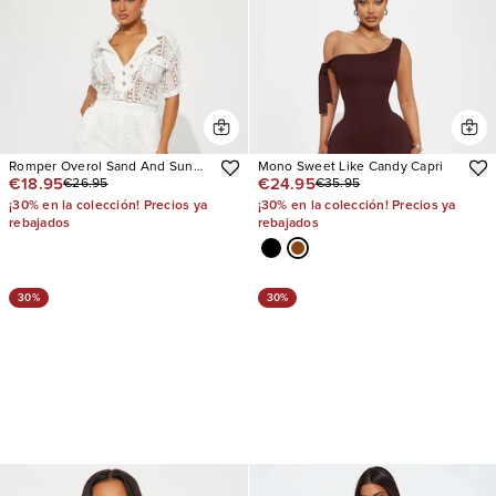
Romper Overol Sand And Sun
Mono Sweet Like Candy Capri
€18.95
€24.95
€26.95
€35.95
Crochet
¡30% en la colección! Precios ya
¡30% en la colección! Precios ya
rebajados
rebajados
30%
30%