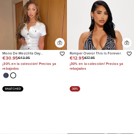
Mono De Mezclilla Day
Romper Overol This Is Forever
€30.95
€12.95
€43.95
€17.95
Dreaming
¡30% en la colección! Precios ya
¡30% en la colección! Precios ya
rebajados
rebajados
SNATCHED
30%