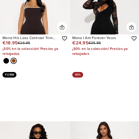
Mono His Loss Contrast Trim
Mono I Am Forever Yours
€18.95
€24.95
€26.95
€35.95
Capri
¡30% en la colección! Precios ya
¡30% en la colección! Precios ya
rebajados
rebajados
FORM
30%