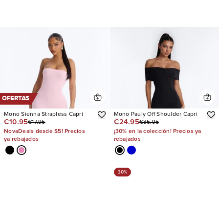
OFERTAS
Mono Sienna Strapless Capri
Mono Pauly Off Shoulder Capri
€10.95
€24.95
€17.95
€35.95
NovaDeals desde $5! Precios
¡30% en la colección! Precios ya
ya rebajados
rebajados
30%