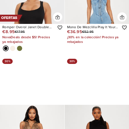
OFERTAS
Romper Overol Janet Double
Mono De Mezclilla Play It Your
€8.95
€36.95
€17.95
€52.95
Lined
Way
NovaDeals desde $5! Precios
¡30% en la colección! Precios ya
ya rebajados
rebajados
30%
30%