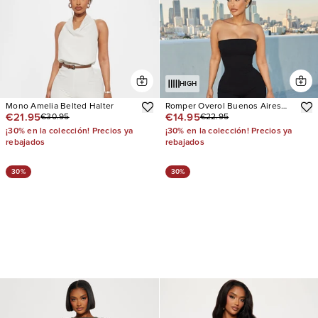
HIGH
Mono Amelia Belted Halter
Romper Overol Buenos Aires
€21.95
€14.95
€30.95
€22.95
Snatched
¡30% en la colección! Precios ya
¡30% en la colección! Precios ya
rebajados
rebajados
30%
30%