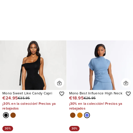
Mono Sweet Like Candy Capri
Mono Best Influence High Neck
€24.95
€18.95
€35.95
€26.95
¡30% en la colección! Precios ya
¡30% en la colección! Precios ya
rebajados
rebajados
30%
30%