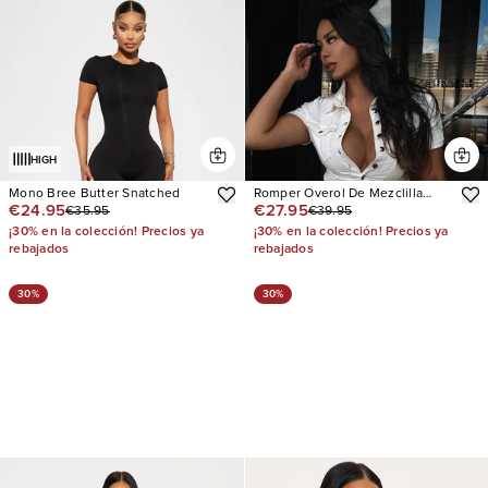
HIGH
Mono Bree Butter Snatched
Romper Overol De Mezclilla
€24.95
€27.95
€35.95
€39.95
Sweet Bliss
¡30% en la colección! Precios ya
¡30% en la colección! Precios ya
rebajados
rebajados
30%
30%