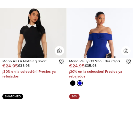
Mono All Or Nothing Short
Mono Pauly Off Shoulder Capri
€24.95
€24.95
€35.95
€35.95
Sleeve
¡30% en la colección! Precios ya
¡30% en la colección! Precios ya
rebajados
rebajados
SNATCHED
30%