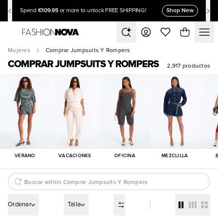
€109.95
Shop New
Spend
or more to unlock FREE SHIPPING!
Mujeres
Comprar Jumpsuits Y Rompers
COMPRAR JUMPSUITS Y ROMPERS
2,917 productos
VERANO
VACACIONES
OFICINA
MEZCLILLA
Ordenar
Talla