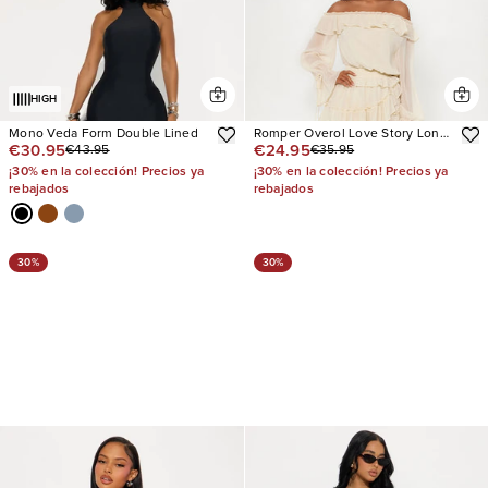
HIGH
Mono Veda Form Double Lined
Romper Overol Love Story Long
€30.95
€24.95
€43.95
€35.95
Sleeve
¡30% en la colección! Precios ya
¡30% en la colección! Precios ya
rebajados
rebajados
30%
30%