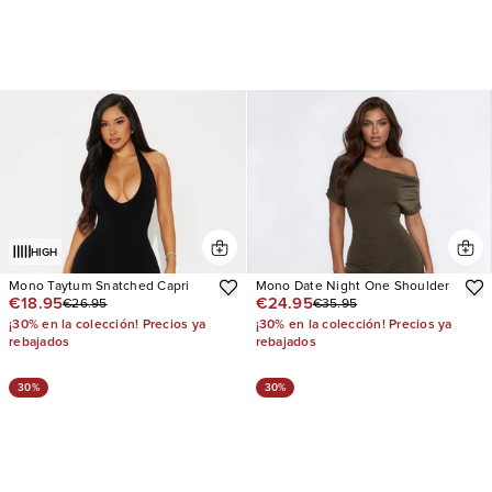
HIGH
Mono Taytum Snatched Capri
Mono Date Night One Shoulder
€18.95
€24.95
€26.95
€35.95
¡30% en la colección! Precios ya
¡30% en la colección! Precios ya
rebajados
rebajados
30%
30%