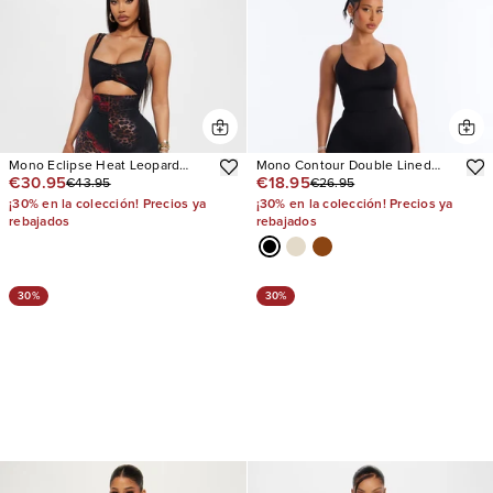
Mono Eclipse Heat Leopard
Mono Contour Double Lined
€30.95
€18.95
€43.95
€26.95
Mesh Flare Leg
Spaghetti Strap Scoop Neck
¡30% en la colección! Precios ya
¡30% en la colección! Precios ya
rebajados
rebajados
30%
30%