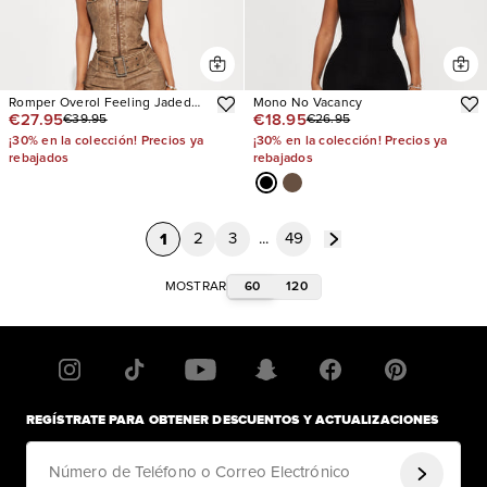
Romper Overol Feeling Jaded
Mono No Vacancy
€27.95
€18.95
€39.95
€26.95
Washed Faux Leather
¡30% en la colección! Precios ya
¡30% en la colección! Precios ya
rebajados
rebajados
1
2
3
...
49
60
120
MOSTRAR
REGÍSTRATE PARA OBTENER DESCUENTOS Y ACTUALIZACIONES
Número de Teléfono o Correo Electrónico