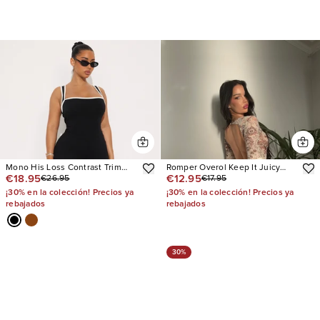
Mono His Loss Contrast Trim
Romper Overol Keep It Juicy
€18.95
€12.95
€26.95
€17.95
Capri
Mesh
¡30% en la colección! Precios ya
¡30% en la colección! Precios ya
rebajados
rebajados
30%