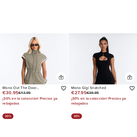
Mono Out The Door
Mono Gigi Snatched
€30.95
€27.95
€43.95
€39.95
Windbreaker Jogger Pant
¡30% en la colección! Precios ya
¡30% en la colección! Precios ya
rebajados
rebajados
30%
30%