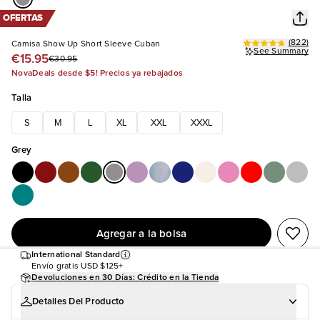
OFERTAS
(
822
)
Camisa Show Up Short Sleeve Cuban
See Summary
€15.95
€30.95
NovaDeals desde $5! Precios ya rebajados
Talla
S
M
L
XL
XXL
XXXL
Grey
Agregar a la bolsa
International Standard
Envío gratis
USD $125+
Devoluciones en 30 Días: Crédito en la Tienda
Detalles Del Producto