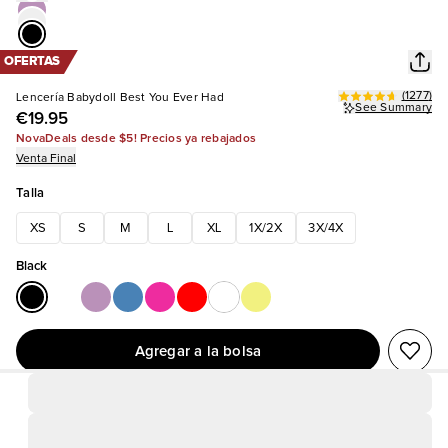
OFERTAS
(
1277
)
Lencería Babydoll Best You Ever Had
See Summary
€19.95
NovaDeals desde $5! Precios ya rebajados
Venta Final
Talla
XS
S
M
L
XL
1X/2X
3X/4X
Black
Agregar a la bolsa