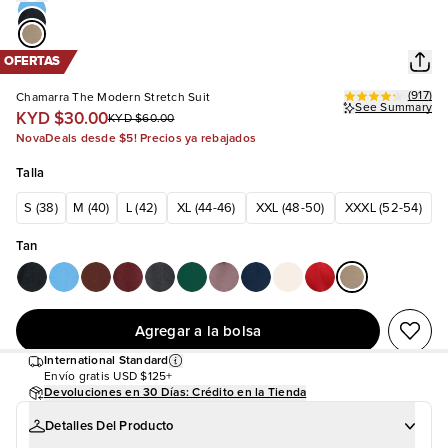
OFERTAS
(
917
)
Chamarra The Modern Stretch Suit
See Summary
KYD $30.00
KYD $60.00
NovaDeals desde $5! Precios ya rebajados
Talla
S (38)
M (40)
L (42)
XL (44-46)
XXL (48-50)
XXXL (52-54)
Tan
Agregar a la bolsa
International Standard
Envío gratis
USD $125+
Devoluciones en 30 Días: Crédito en la Tienda
Detalles Del Producto