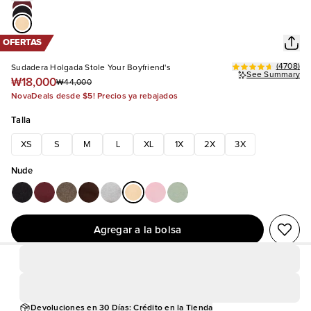
OFERTAS
(
4708
)
Sudadera Holgada Stole Your Boyfriend's
See Summary
₩18,000
₩44,000
NovaDeals desde $5! Precios ya rebajados
Talla
XS
S
M
L
XL
1X
2X
3X
Nude
Agregar a la bolsa
Devoluciones en 30 Días: Crédito en la Tienda