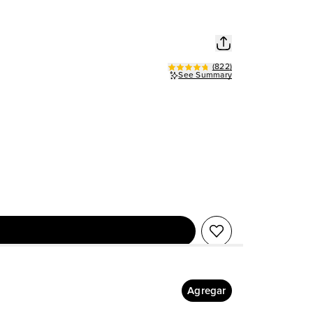
(
822
)
See Summary
Agregar