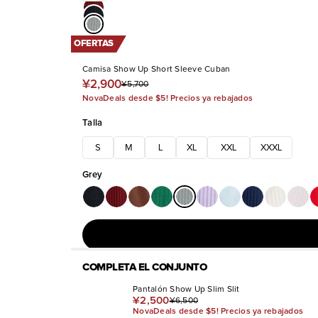
OFERTAS
Camisa Show Up Short Sleeve Cuban
¥2,900
¥5,700
NovaDeals desde $5! Precios ya rebajados
Talla
S
M
L
XL
XXL
XXXL
Grey
COMPLETA EL CONJUNTO
Pantalón Show Up Slim Slit
¥2,500
¥6,500
NovaDeals desde $5! Precios ya rebajados