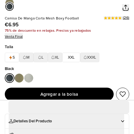
(
26
)
Camisa De Manga Corta Mesh Boxy Football
€6.95
75% de descuento en rebajas. Precios ya rebajados
Venta Final
Talla
S
M
L
XL
XXL
XXXL
Black
Agregar a la bolsa
Detalles Del Producto