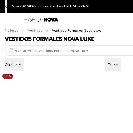
€109.95
Spend
or more to unlock FREE SHIPPING!
Mujeres
Vestidos
Vestidos Formales Nova Luxe
VESTIDOS FORMALES NOVA LUXE
Ordenar
Talla
30%