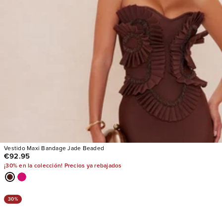
Vestido Maxi Bandage Jade Beaded
€92.95
¡30% en la colección! Precios ya rebajados
30%