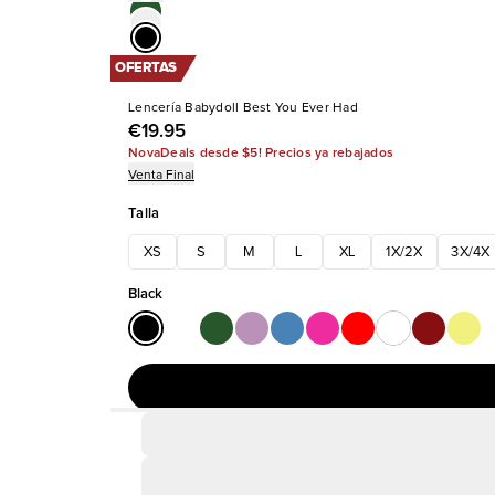
OFERTAS
Lencería Babydoll Best You Ever Had
€19.95
NovaDeals desde $5! Precios ya rebajados
Venta Final
Talla
XS
S
M
L
XL
1X/2X
3X/4X
Black