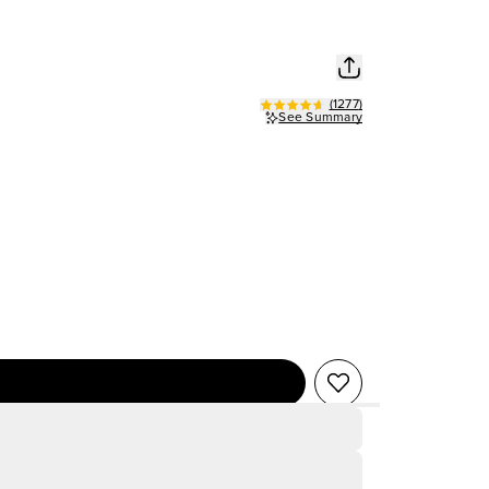
(
1277
)
See Summary