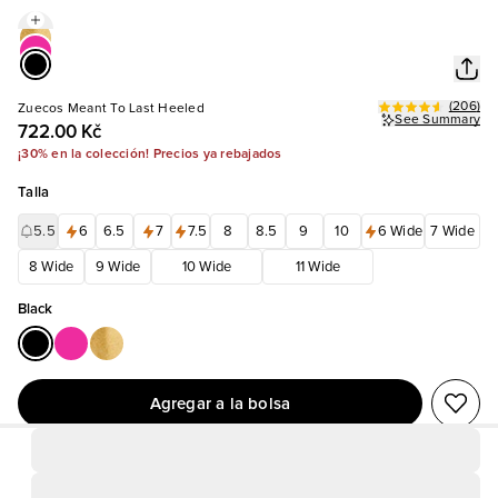
(
206
)
Zuecos Meant To Last Heeled
See Summary
722.00 Kč
¡30% en la colección! Precios ya rebajados
Talla
5.5
6
6.5
7
7.5
8
8.5
9
10
6 Wide
7 Wide
8 Wide
9 Wide
10 Wide
11 Wide
Black
Agregar a la bolsa