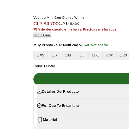
Vestido Mini Con Olanes Wilma
CLP $4,700
CLP $46,400
75% de descuento en rebajas. Precios ya rebajados
Venta Final
Muy Pronto - Ser Notificado
-
Ser Notificado
XS
S
M
L
XL
1X
2X
Color
:
Hunter
Detalles Del Producto
Por Qué Te Encantará
Material