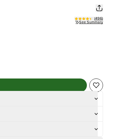
(
496
)
See Summary