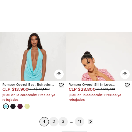
Romper Overol Best Behavior
Romper Overol Sill In Love
CLP $13,900
CLP $28,800
CLP $32,500
CLP $41,700
Mesh Halter
Gingham
¡50% en la colección! Precios ya
¡30% en la colección! Precios ya
rebajados
rebajados
1
2
3
...
11