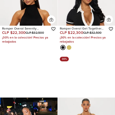
Romper Overol Serenity
Romper Overol Get Together
CLP $22,300
CLP $22,300
CLP $32,500
CLP $32,500
Backless Halter
Ribbed Collar
¡30% en la colección! Precios ya
¡30% en la colección! Precios ya
rebajados
rebajados
30%