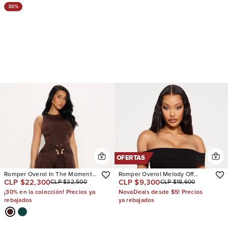
30%
OFERTAS
Romper Overol In The Moment
Romper Overol Melody Off
CLP $22,300
CLP $9,300
CLP $32,500
CLP $18,600
Draped
Shoulder Ribbed
¡30% en la colección! Precios ya
NovaDeals desde $5! Precios
rebajados
ya rebajados