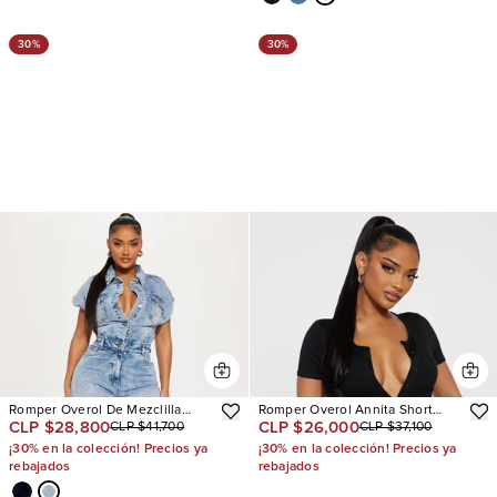
30%
30%
Romper Overol De Mezclilla
Romper Overol Annita Short
CLP $28,800
CLP $26,000
CLP $41,700
CLP $37,100
Know You Better
Sleeve Ruffles
¡30% en la colección! Precios ya
¡30% en la colección! Precios ya
rebajados
rebajados