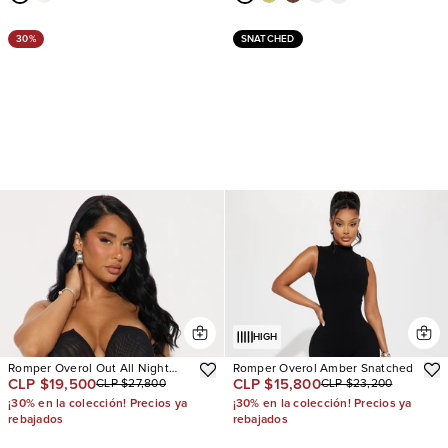
30%
SNATCHED
HIGH
Romper Overol Out All Night
Romper Overol Amber Snatched
CLP $19,500
CLP $15,800
CLP $27,800
CLP $23,200
Mesh
¡30% en la colección! Precios ya
¡30% en la colección! Precios ya
rebajados
rebajados