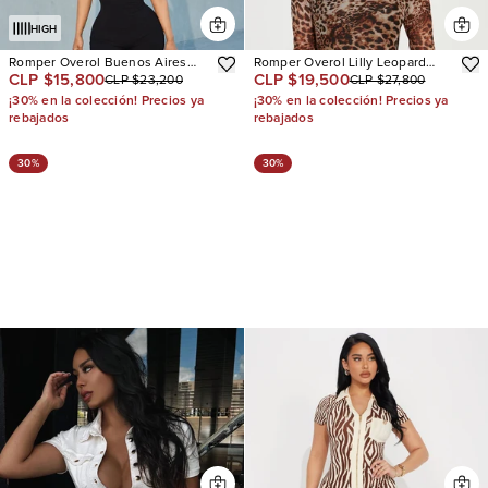
HIGH
Romper Overol Buenos Aires
Romper Overol Lilly Leopard
CLP $15,800
CLP $19,500
CLP $23,200
CLP $27,800
Snatched
Mesh
¡30% en la colección! Precios ya
¡30% en la colección! Precios ya
rebajados
rebajados
30%
30%