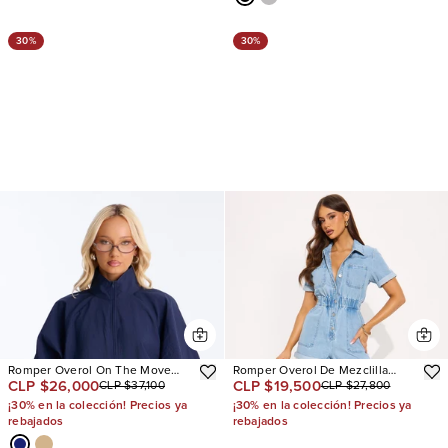
30%
30%
Romper Overol On The Move
Romper Overol De Mezclilla
CLP $26,000
CLP $19,500
CLP $37,100
CLP $27,800
Windbreaker Long Sleeve
Victoria Light Wash
¡30% en la colección! Precios ya
¡30% en la colección! Precios ya
rebajados
rebajados