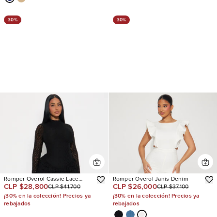
30%
30%
Romper Overol Cassie Lace
Romper Overol Janis Denim
CLP $28,800
CLP $26,000
CLP $41,700
CLP $37,100
Ruffle
¡30% en la colección! Precios ya
¡30% en la colección! Precios ya
rebajados
rebajados