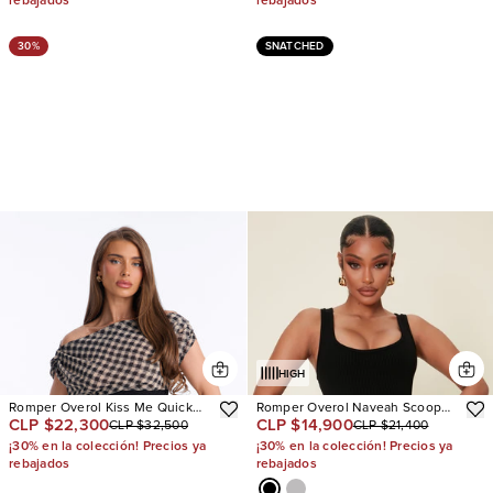
rebajados
rebajados
30%
SNATCHED
HIGH
Romper Overol Kiss Me Quick
Romper Overol Naveah Scoop
CLP $22,300
CLP $14,900
CLP $32,500
CLP $21,400
Gingham One Shoulder Flowy
Neck Snatched
Short
¡30% en la colección! Precios ya
¡30% en la colección! Precios ya
rebajados
rebajados