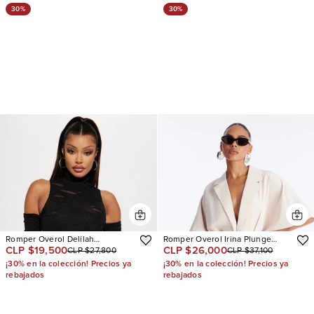
30%
30%
Romper Overol Delilah
Romper Overol Irina Plunge
CLP $19,500
CLP $26,000
CLP $27,800
CLP $37,100
Distressed
Neck
¡30% en la colección! Precios ya
¡30% en la colección! Precios ya
rebajados
rebajados