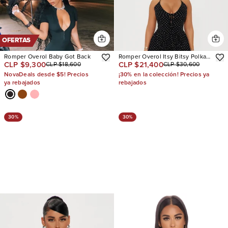
OFERTAS
Romper Overol Baby Got Back
Romper Overol Itsy Bitsy Polka
CLP $9,300
CLP $21,400
CLP $18,600
CLP $30,600
Dot
NovaDeals desde $5! Precios
¡30% en la colección! Precios ya
ya rebajados
rebajados
30%
30%