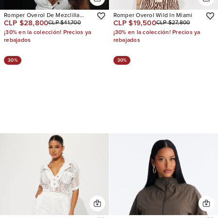
Romper Overol De Mezclilla
Romper Overol Wild In Miami
CLP $28,800
CLP $19,500
CLP $41,700
CLP $27,800
Sweet Bliss
¡30% en la colección! Precios ya
¡30% en la colección! Precios ya
rebajados
rebajados
30%
30%