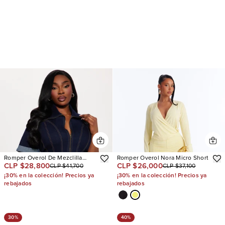
Romper Overol De Mezclilla
Romper Overol Nora Micro Short
CLP $28,800
CLP $26,000
CLP $41,700
CLP $37,100
Vera
¡30% en la colección! Precios ya
¡30% en la colección! Precios ya
rebajados
rebajados
30%
40%