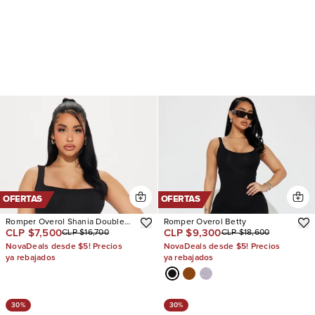
OFERTAS
OFERTAS
Romper Overol Shania Double
Romper Overol Betty
CLP $7,500
CLP $9,300
CLP $16,700
CLP $18,600
Lined
NovaDeals desde $5! Precios
NovaDeals desde $5! Precios
ya rebajados
ya rebajados
30%
30%