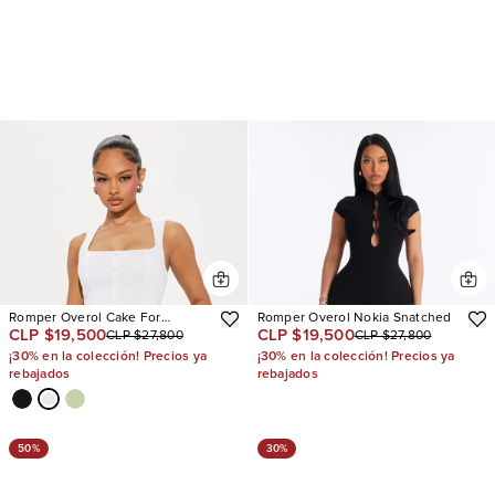
Romper Overol Cake For
Romper Overol Nokia Snatched
CLP $19,500
CLP $19,500
CLP $27,800
CLP $27,800
Breakfast
¡30% en la colección! Precios ya
¡30% en la colección! Precios ya
rebajados
rebajados
50%
30%