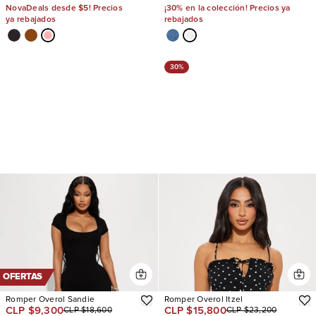
NovaDeals desde $5! Precios
¡30% en la colección! Precios ya
ya rebajados
rebajados
30%
OFERTAS
Romper Overol Sandie
Romper Overol Itzel
CLP $9,300
CLP $15,800
CLP $18,600
CLP $23,200