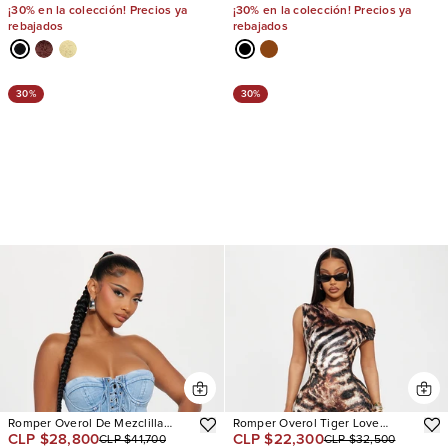
¡30% en la colección! Precios ya
¡30% en la colección! Precios ya
rebajados
rebajados
30%
30%
Romper Overol De Mezclilla
Romper Overol Tiger Love
CLP $28,800
CLP $22,300
CLP $41,700
CLP $32,500
Kora
Velvet