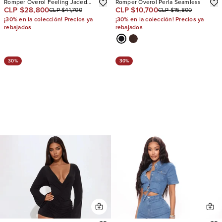
Romper Overol Feeling Jaded
Romper Overol Perla Seamless
CLP $28,800
CLP $10,700
CLP $41,700
CLP $15,800
Washed Faux Leather
¡30% en la colección! Precios ya
¡30% en la colección! Precios ya
rebajados
rebajados
30%
30%