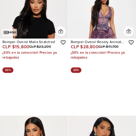
HIGH
Romper Overol Malia Snatched
Romper Overol Rosely Animal
CLP $15,800
CLP $28,800
CLP $23,200
CLP $41,700
Print Mesh
¡30% en la colección! Precios ya
¡30% en la colección! Precios ya
rebajados
rebajados
30%
30%