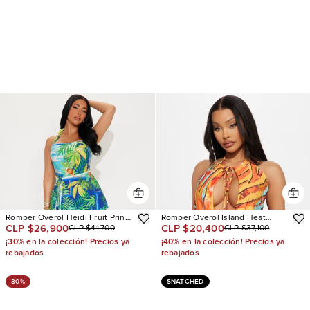
Romper Overol Heidi Fruit Print
Romper Overol Island Heat
CLP $26,900
CLP $20,400
CLP $41,700
CLP $37,100
Halter
Backless Tropical
¡30% en la colección! Precios ya
¡40% en la colección! Precios ya
rebajados
rebajados
30%
SNATCHED