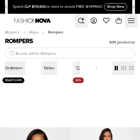
CLP $115,900
Shop New
Spend
or more to unlock FREE SHIPPING!
Mujeres
Ropa
Rompers
ROMPERS
609 productos
Ordenar
Talla
SNATCHED
30%