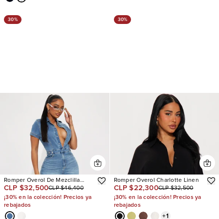
30%
30%
Romper Overol De Mezclilla
Romper Overol Charlotte Linen
CLP $32,500
CLP $22,300
CLP $46,400
CLP $32,500
Fading Into Friday
¡30% en la colección! Precios ya
¡30% en la colección! Precios ya
rebajados
rebajados
+
1