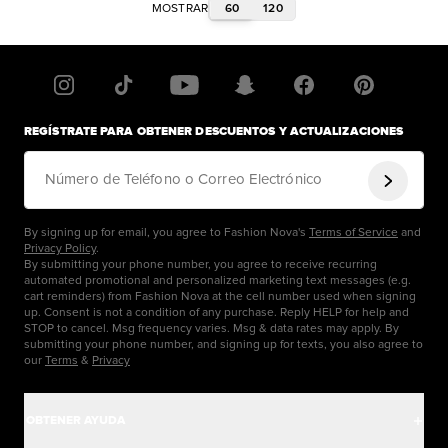
60
120
MOSTRAR
REGÍSTRATE PARA OBTENER DESCUENTOS Y ACTUALIZACIONES
Número de Teléfono o Correo Electrónico
By signing up for email, you agree to Fashion Nova's
Terms of Service
and
Privacy Policy
.
By submitting your phone number, you agree to receive recurring
automated promotional and personalized marketing text messages (e.g.
cart reminders) from Fashion Nova at the cell number used when signing
up. Consent is not a condition of any purchase. Reply HELP for help and
STOP to cancel. Msg frequency varies. Msg & data rates may apply. By
submitting your phone number, and signing up for texts, you also agree to
our
Terms
&
Privacy
OBTENER AYUDA