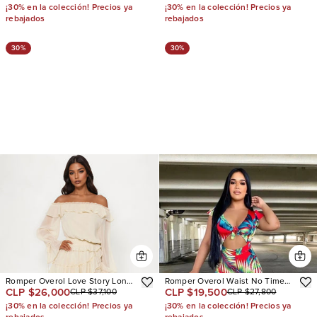
¡30% en la colección! Precios ya
¡30% en la colección! Precios ya
rebajados
rebajados
30%
30%
Romper Overol Love Story Long
Romper Overol Waist No Time
CLP $26,000
CLP $19,500
CLP $37,100
CLP $27,800
Sleeve
Tropical
¡30% en la colección! Precios ya
¡30% en la colección! Precios ya