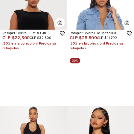
Romper Overol Just A Girl
Romper Overol De Mezclilla
CLP $22,300
CLP $28,800
CLP $32,500
CLP $41,700
Ready For Brunch
¡30% en la colección! Precios ya
¡30% en la colección! Precios ya
rebajados
rebajados
30%