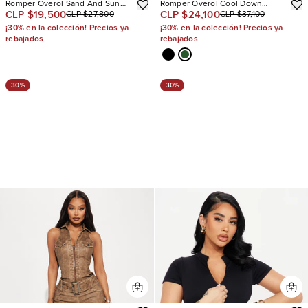
Romper Overol Sand And Sun
Romper Overol Cool Down
CLP $19,500
CLP $24,100
CLP $27,800
CLP $37,100
Crochet
Windbreaker Long Sleeve
¡30% en la colección! Precios ya
¡30% en la colección! Precios ya
rebajados
rebajados
30%
30%