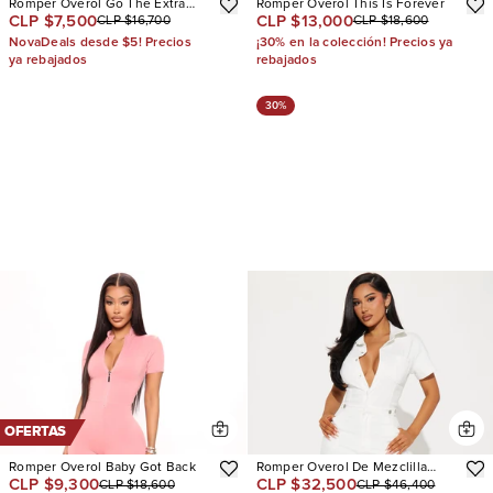
Romper Overol Go The Extra
Romper Overol This Is Forever
CLP $7,500
CLP $13,000
CLP $16,700
CLP $18,600
Mile Active
NovaDeals desde $5! Precios
¡30% en la colección! Precios ya
ya rebajados
rebajados
30%
OFERTAS
Romper Overol Baby Got Back
Romper Overol De Mezclilla
CLP $9,300
CLP $32,500
CLP $18,600
CLP $46,400
Fading Into Friday