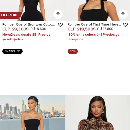
OFERTAS
Romper Overol Bronwyn Cotton
Romper Overol First Time Here
CLP $9,300
CLP $19,500
CLP $18,600
CLP $27,800
Halter
Crepe Skort
NovaDeals desde $5! Precios
¡30% en la colección! Precios ya
ya rebajados
rebajados
SNATCHED
30%