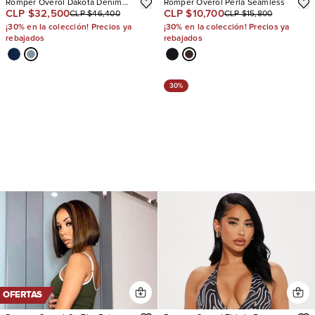
Romper Overol Dakota Denim
Romper Overol Perla Seamless
CLP $32,500
CLP $10,700
CLP $46,400
CLP $15,800
Jort
¡30% en la colección! Precios ya
¡30% en la colección! Precios ya
rebajados
rebajados
30%
OFERTAS