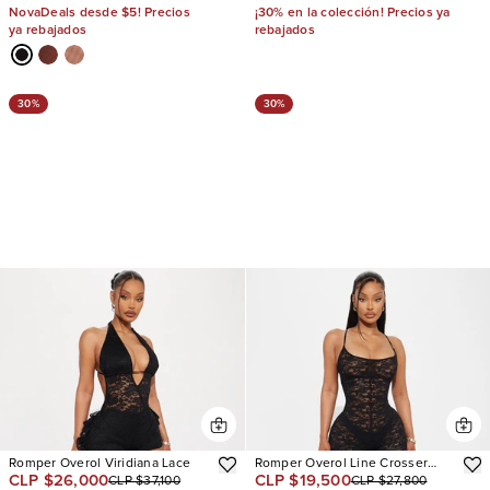
NovaDeals desde $5! Precios
¡30% en la colección! Precios ya
ya rebajados
rebajados
30%
30%
Romper Overol Viridiana Lace
Romper Overol Line Crosser
CLP $26,000
CLP $19,500
CLP $37,100
CLP $27,800
Lace