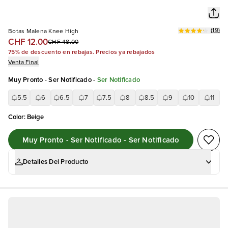
(
19
)
Botas Malena Knee High
CHF 12.00
CHF 48.00
75% de descuento en rebajas. Precios ya rebajados
Venta Final
Muy Pronto - Ser Notificado
-
Ser Notificado
5.5
6
6.5
7
7.5
8
8.5
9
10
11
Color
:
Beige
Muy Pronto - Ser Notificado - Ser Notificado
Detalles Del Producto