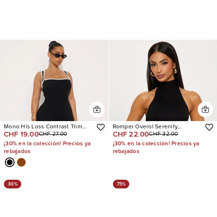
Mono His Loss Contrast Trim
Romper Overol Serenity
CHF 19.00
CHF 22.00
CHF 27.00
CHF 32.00
Capri
Backless Halter
¡30% en la colección! Precios ya
¡30% en la colección! Precios ya
rebajados
rebajados
30%
75%