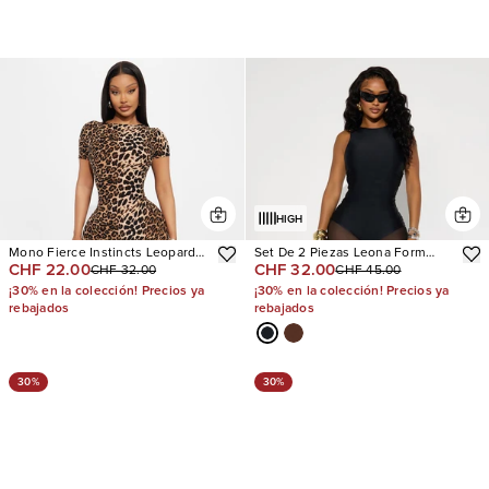
HIGH
Mono Fierce Instincts Leopard
Set De 2 Piezas Leona Form
CHF 22.00
CHF 32.00
CHF 32.00
CHF 45.00
Capri
Double Lined
¡30% en la colección! Precios ya
¡30% en la colección! Precios ya
rebajados
rebajados
30%
30%