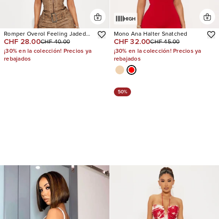
HIGH
Romper Overol Feeling Jaded
Mono Ana Halter Snatched
CHF 28.00
CHF 32.00
CHF 40.00
CHF 45.00
Washed Faux Leather
¡30% en la colección! Precios ya
¡30% en la colección! Precios ya
rebajados
rebajados
50%