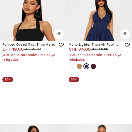
Romper Overol First Time Here
Mono Lighter Than Air Poplin
CHF 19.00
CHF 34.00
CHF 27.00
CHF 49.00
Crepe Skort
Halter
¡30% en la colección! Precios ya
¡30% en la colección! Precios ya
rebajados
rebajados
30%
30%