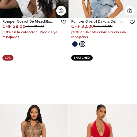
Romper Overol De Mezclilla
Romper Overol Dakota Denim
CHF 28.00
CHF 32.00
CHF 40.00
CHF 45.00
Sweet Bliss
Jort
¡30% en la colección! Precios ya
¡30% en la colección! Precios ya
rebajados
rebajados
30%
SNATCHED