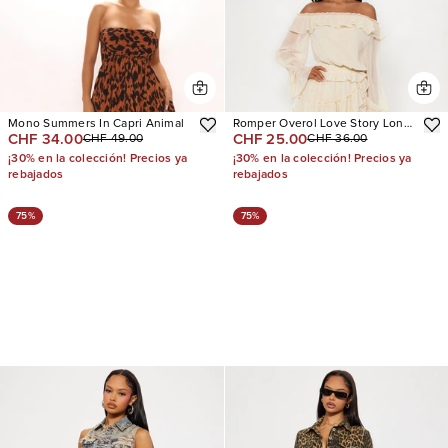
Mono Summers In Capri Animal
Romper Overol Love Story Long
CHF 34.00
CHF 25.00
CHF 49.00
CHF 36.00
Sleeve
¡30% en la colección! Precios ya
¡30% en la colección! Precios ya
rebajados
rebajados
75%
75%