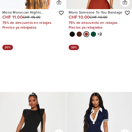
Mono Moroccan Nights
Mono Someone To You Bandage
CHF 11.00
CHF 10.00
CHF 45.00
CHF 40.00
Backless
75% de descuento en rebajas.
75% de descuento en rebajas.
Precios ya rebajados
Precios ya rebajados
+
2
30%
30%