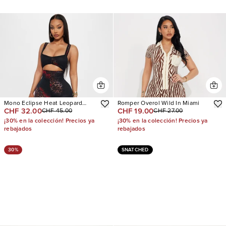
Mono Eclipse Heat Leopard
Romper Overol Wild In Miami
CHF 32.00
CHF 19.00
CHF 45.00
CHF 27.00
Mesh Flare Leg
¡30% en la colección! Precios ya
¡30% en la colección! Precios ya
rebajados
rebajados
30%
SNATCHED