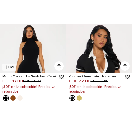
HIGH
Mono Cassandra Snatched Capri
Romper Overol Get Together
CHF 17.00
CHF 22.00
CHF 24.00
CHF 32.00
Ribbed Collar
¡30% en la colección! Precios ya
¡30% en la colección! Precios ya
rebajados
rebajados