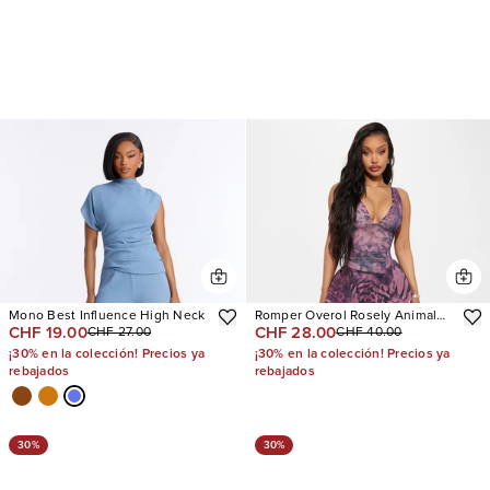
Mono Best Influence High Neck
Romper Overol Rosely Animal
CHF 19.00
CHF 28.00
CHF 27.00
CHF 40.00
Print Mesh
¡30% en la colección! Precios ya
¡30% en la colección! Precios ya
rebajados
rebajados
30%
30%