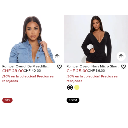
Romper Overol De Mezclilla
Romper Overol Nora Micro Short
CHF 28.00
CHF 25.00
CHF 40.00
CHF 36.00
Ready For Brunch
¡30% en la colección! Precios ya
¡30% en la colección! Precios ya
rebajados
rebajados
30%
FORM