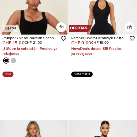
OFERTAS
HIGH
Romper Overol Naveah Scoop
Romper Overol Bronwyn Cotton
CHF 15.00
CHF 9.00
CHF 21.00
CHF 18.00
Neck Snatched
Halter
¡30% en la colección! Precios ya
NovaDeals desde $5! Precios
rebajados
ya rebajados
30%
SNATCHED