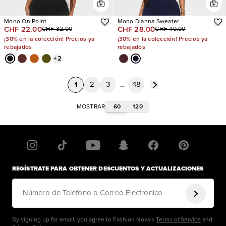
Mono On Point
Mono Dianna Sweater
CHF 22.00
CHF 28.00
CHF 32.00
CHF 40.00
¡30% en la colección! Precios ya
¡30% en la colección! Precios ya
rebajados
rebajados
+
2
1
2
3
...
48
60
120
MOSTRAR
REGÍSTRATE PARA OBTENER DESCUENTOS Y ACTUALIZACIONES
Número de Teléfono o Correo Electrónico
By signing up for email, you agree to Fashion Nova's
Terms of Service
and