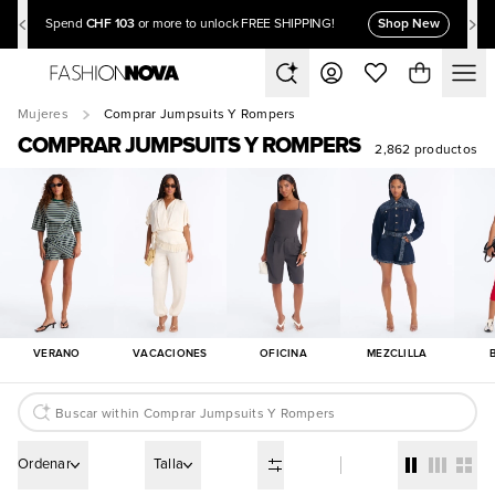
CHF 103
Shop New
Spend
or more to unlock FREE SHIPPING!
Mujeres
Comprar Jumpsuits Y Rompers
COMPRAR JUMPSUITS Y ROMPERS
2,862 productos
VERANO
VACACIONES
OFICINA
MEZCLILLA
Ordenar
Talla