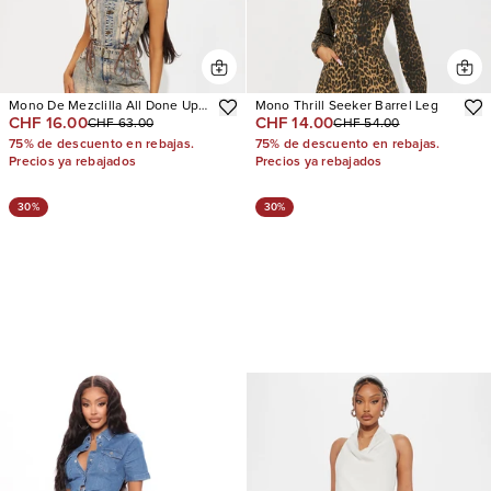
Mono De Mezclilla All Done Up
Mono Thrill Seeker Barrel Leg
CHF 16.00
CHF 14.00
CHF 63.00
CHF 54.00
Washed
75% de descuento en rebajas.
75% de descuento en rebajas.
Precios ya rebajados
Precios ya rebajados
30%
30%