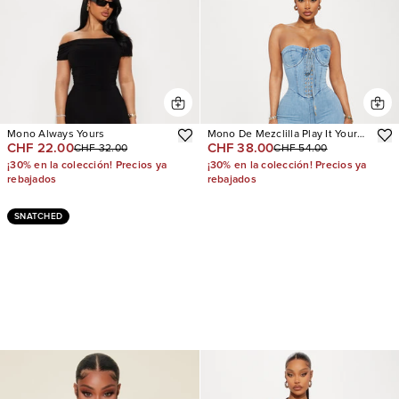
Mono Always Yours
Mono De Mezclilla Play It Your
CHF 22.00
CHF 38.00
CHF 32.00
CHF 54.00
Way
¡30% en la colección! Precios ya
¡30% en la colección! Precios ya
rebajados
rebajados
SNATCHED