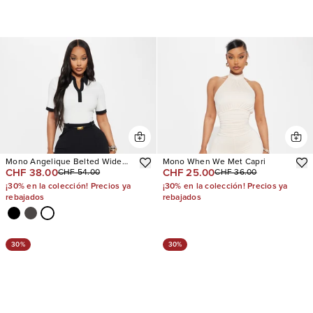
Mono Angelique Belted Wide
Mono When We Met Capri
CHF 38.00
CHF 25.00
CHF 54.00
CHF 36.00
Leg
¡30% en la colección! Precios ya
¡30% en la colección! Precios ya
rebajados
rebajados
30%
30%