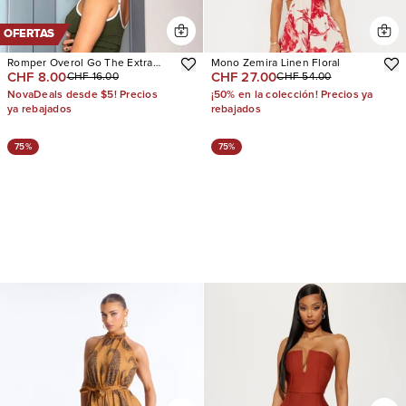
OFERTAS
Romper Overol Go The Extra
Mono Zemira Linen Floral
CHF 8.00
CHF 27.00
CHF 16.00
CHF 54.00
Mile Active
NovaDeals desde $5! Precios
¡50% en la colección! Precios ya
ya rebajados
rebajados
75%
75%