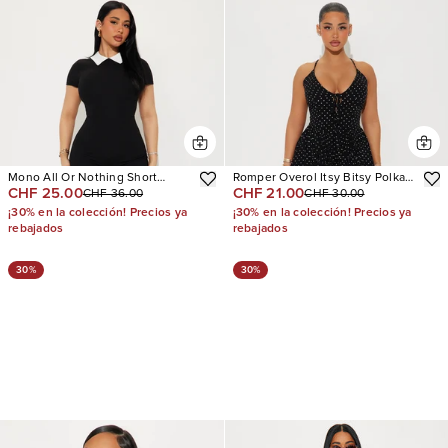
Mono All Or Nothing Short
Romper Overol Itsy Bitsy Polka
CHF 25.00
CHF 21.00
CHF 36.00
CHF 30.00
Sleeve
Dot
¡30% en la colección! Precios ya
¡30% en la colección! Precios ya
rebajados
rebajados
30%
30%