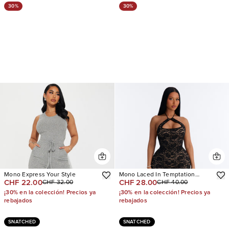
30%
30%
Mono Express Your Style
Mono Laced In Temptation
CHF 22.00
CHF 28.00
CHF 32.00
CHF 40.00
Skinny Leg
¡30% en la colección! Precios ya
¡30% en la colección! Precios ya
rebajados
rebajados
SNATCHED
SNATCHED