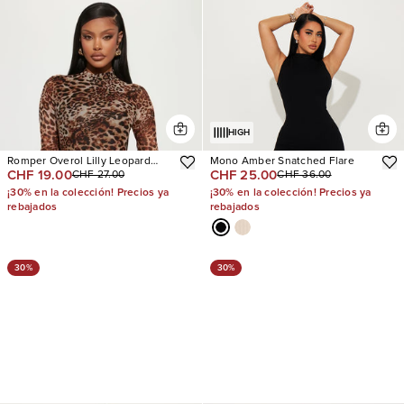
HIGH
Romper Overol Lilly Leopard
Mono Amber Snatched Flare
CHF 19.00
CHF 25.00
CHF 27.00
CHF 36.00
Mesh
¡30% en la colección! Precios ya
¡30% en la colección! Precios ya
rebajados
rebajados
30%
30%