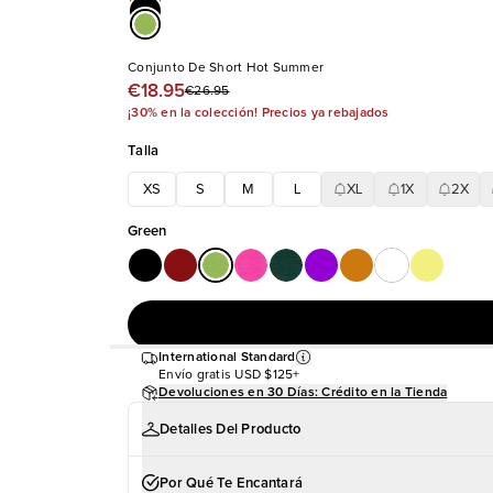
Conjunto De Short Hot Summer
€18.95
€26.95
¡30% en la colección! Precios ya rebajados
Talla
XS
S
M
L
XL
1X
2X
Green
International Standard
Envío gratis
USD $125+
Devoluciones en 30 Días: Crédito en la Tienda
Detalles Del Producto
Por Qué Te Encantará