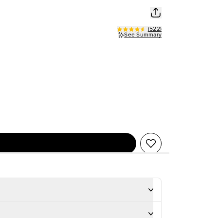
(
522
)
See Summary