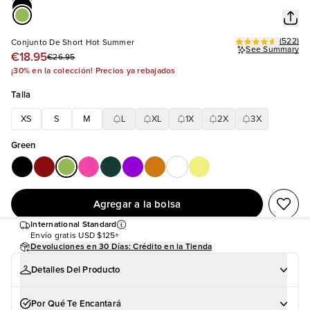
(
522
)
Conjunto De Short Hot Summer
See Summary
€18.95
€26.95
¡30% en la colección! Precios ya rebajados
Talla
XS
S
M
L
XL
1X
2X
3X
Green
Agregar a la bolsa
International Standard
Envío gratis
USD $125+
Devoluciones en 30 Días: Crédito en la Tienda
Detalles Del Producto
Por Qué Te Encantará