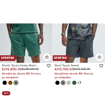
OFERTAS
OFERTAS
Shorts Tyson Heavy Wash
Short Tyson Sweat
Kz16,800.00
Kz13,100.00
Kz28,000.00
Kz23,300.00
Relaxed
NovaDeals desde $5! Precios
NovaDeals desde $5! Precios
ya rebajados
ya rebajados
+
7
30%