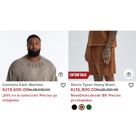
OFERTAS
Camiseta Saint Washed
Shorts Tyson Heavy Wash
Kz19,600.00
Kz16,800.00
Kz28,000.00
Kz28,000.00
Oversized Fleece
Relaxed
¡30% en la colección! Precios ya
NovaDeals desde $5! Precios
rebajados
ya rebajados