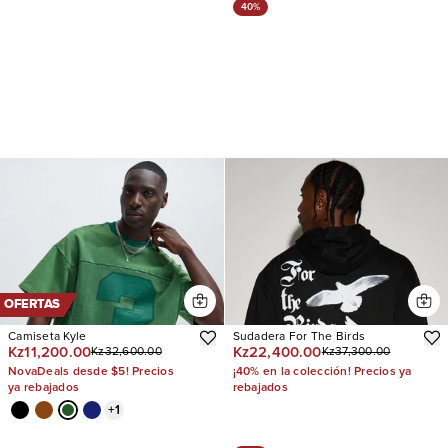
40%
OFERTAS
Camiseta Kyle
Sudadera For The Birds
Kz11,200.00
Kz22,400.00
Kz32,600.00
Kz37,300.00
NovaDeals desde $5! Precios
¡40% en la colección! Precios ya
ya rebajados
rebajados
+
1