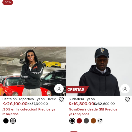
30%
OFERTAS
Pantalón Deportivo Tyson Flared
Sudadera Tyson
Kz26,100.00
Kz16,800.00
Kz37,300.00
Kz32,600.00
¡30% en la colección! Precios ya
NovaDeals desde $5! Precios
rebajados
ya rebajados
+
7