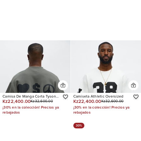
Camisa De Manga Corta Tyson
Camiseta Athletic Oversized
Kz22,400.00
Kz22,400.00
Kz32,600.00
Kz32,600.00
Oversized Spray Paint
¡30% en la colección! Precios ya
¡30% en la colección! Precios ya
rebajados
rebajados
30%