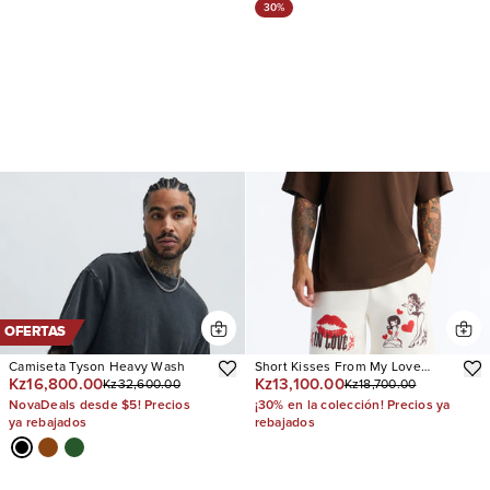
30%
OFERTAS
Camiseta Tyson Heavy Wash
Short Kisses From My Love
Kz16,800.00
Kz13,100.00
Kz32,600.00
Kz18,700.00
Relaxed Sweat
NovaDeals desde $5! Precios
¡30% en la colección! Precios ya
ya rebajados
rebajados