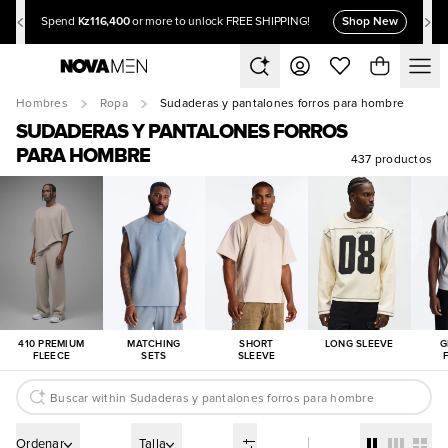
Kz116,400
Shop New
Spend
or more to unlock FREE SHIPPING!
Hombres
Ropa
Sudaderas y pantalones forros para hombre
SUDADERAS Y PANTALONES FORROS
PARA HOMBRE
437 productos
410 PREMIUM
MATCHING
SHORT
LONG SLEEVE
G
FLEECE
SETS
SLEEVE
Ordenar
Talla