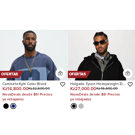
OFERTAS
OFERTAS
Camiseta Kyle Color Block
Holgado Tyson Heavyweight Zip
Kz16,800.00
Kz27,000.00
Kz32,600.00
Kz46,600.00
Up
NovaDeals desde $5! Precios
NovaDeals desde $5! Precios
ya rebajados
ya rebajados