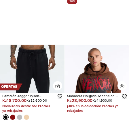
30%
OFERTAS
Pantalón Jogger Tyson
Sudadera Holgada Ascension Of
Kz18,700.00
Kz28,900.00
Kz32,600.00
Kz41,900.00
Heavyweight Sweat
Venom
NovaDeals desde $5! Precios
¡30% en la colección! Precios ya
ya rebajados
rebajados