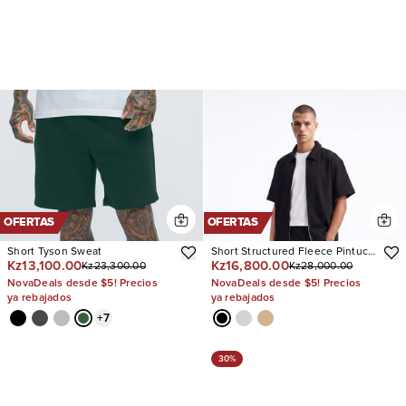
OFERTAS
OFERTAS
Short Tyson Sweat
Short Structured Fleece Pintuck
Kz13,100.00
Kz16,800.00
Kz23,300.00
Kz28,000.00
Relaxed
NovaDeals desde $5! Precios
NovaDeals desde $5! Precios
ya rebajados
ya rebajados
+
7
30%