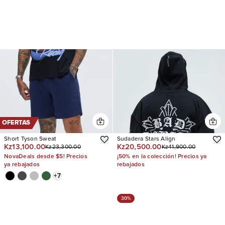
OFERTAS
Short Tyson Sweat
Sudadera Stars Align
Kz13,100.00
Kz20,500.00
Kz23,300.00
Kz41,900.00
NovaDeals desde $5! Precios
¡50% en la colección! Precios ya
ya rebajados
rebajados
+
7
30%