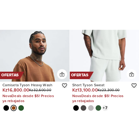
OFERTAS
OFERTAS
Camiseta Tyson Heavy Wash
Short Tyson Sweat
Kz16,800.00
Kz13,100.00
Kz32,600.00
Kz23,300.00
NovaDeals desde $5! Precios
NovaDeals desde $5! Precios
ya rebajados
ya rebajados
+
7