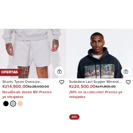
OFERTAS
Shorts Tyson Oversize
Sudadera Last Supper Mineral
Kz14,900.00
Kz20,500.00
Kz28,000.00
Kz41,900.00
Heavyweight Sweat
Wash
NovaDeals desde $5! Precios
¡50% en la colección! Precios ya
ya rebajados
rebajados
30%