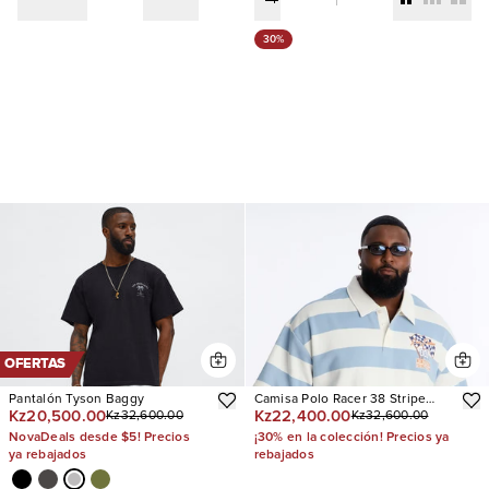
30%
OFERTAS
Pantalón Tyson Baggy
Camisa Polo Racer 38 Stripe
Kz20,500.00
Kz22,400.00
Kz32,600.00
Kz32,600.00
Fleece
NovaDeals desde $5! Precios
¡30% en la colección! Precios ya
ya rebajados
rebajados