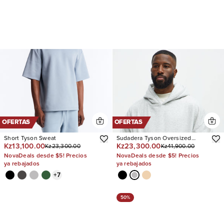
OFERTAS
OFERTAS
Short Tyson Sweat
Sudadera Tyson Oversized
Kz13,100.00
Kz23,300.00
Kz23,300.00
Kz41,900.00
Heavyweight
NovaDeals desde $5! Precios
NovaDeals desde $5! Precios
ya rebajados
ya rebajados
+
7
50%