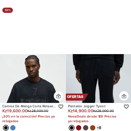
30%
OFERTAS
Camisa De Manga Corta Relaxed
Pantalón Jogger Tyson
Kz19,600.00
Kz14,900.00
Kz28,000.00
Kz28,000.00
Heavensent 777
¡30% en la colección! Precios ya
NovaDeals desde $5! Precios
rebajados
ya rebajados
+
8