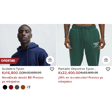
OFERTAS
Sudadera Tyson
Pantalón Deportivo Tyson
Kz16,800.00
Kz22,400.00
Kz32,600.00
Kz32,600.00
Creative Dept Skinny Flare
NovaDeals desde $5! Precios
¡30% en la colección! Precios ya
ya rebajados
rebajados
+
7