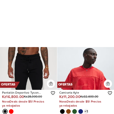
OFERTAS
OFERTAS
Pantalón Deportivo Tyson
Camiseta Kyle
Kz16,800.00
Kz11,200.00
Kz28,000.00
Kz32,600.00
Skinny Stacked Flare
NovaDeals desde $5! Precios
NovaDeals desde $5! Precios
ya rebajados
ya rebajados
+
1