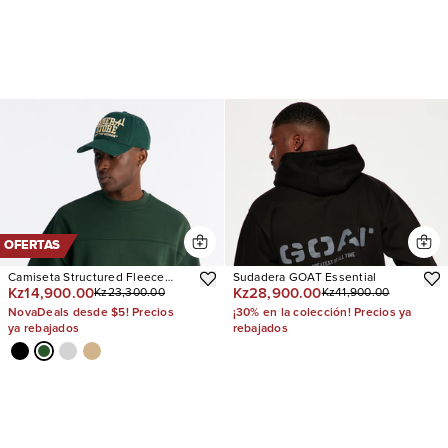
OFERTAS
Camiseta Structured Fleece
Sudadera GOAT Essential
Kz14,900.00
Kz28,900.00
Kz23,300.00
Kz41,900.00
Paneled
NovaDeals desde $5! Precios
¡30% en la colección! Precios ya
ya rebajados
rebajados