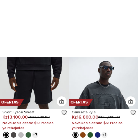
OFERTAS
OFERTAS
Short Tyson Sweat
Camiseta Kyle
Kz13,100.00
Kz16,800.00
Kz23,300.00
Kz32,600.00
NovaDeals desde $5! Precios
NovaDeals desde $5! Precios
ya rebajados
ya rebajados
+
7
+
1