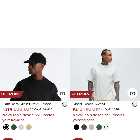
OFERTAS
OFERTAS
Camiseta Structured Fleece
Short Tyson Sweat
Kz14,900.00
Kz13,100.00
Kz23,300.00
Kz23,300.00
Paneled
NovaDeals desde $5! Precios
NovaDeals desde $5! Precios
ya rebajados
ya rebajados
+
7