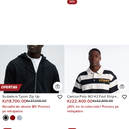
30%
OFERTAS
Sudadera Tyson Zip Up
Camisa Polo NO 42 Fast Stripe
Kz18,700.00
Kz22,400.00
Kz37,300.00
Kz32,600.00
Fleece
NovaDeals desde $5! Precios
¡30% en la colección! Precios ya
ya rebajados
rebajados