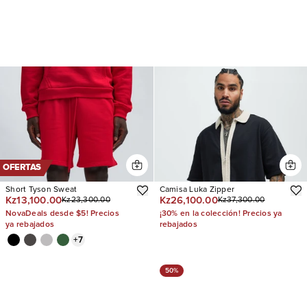
OFERTAS
Short Tyson Sweat
Camisa Luka Zipper
Kz13,100.00
Kz26,100.00
Kz23,300.00
Kz37,300.00
NovaDeals desde $5! Precios
¡30% en la colección! Precios ya
ya rebajados
rebajados
+
7
50%