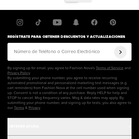
REGÍSTRATE PARA OBTENER DESCUENTOS Y ACTUALIZACIONES
Número de Teléfono o Correo Electrónico
By signing up for email, you agree to Fashion Nova's
Terms of Service
and
Privacy Policy
.
By submitting your phone number, you agree to receive recurring
automated promotional and personalized marketing text messages (e.g.
cart reminders) from Fashion Nova at the cell number used when signing
up. Consent is not a condition of any purchase. Reply HELP for help and
STOP to cancel. Msg frequency varies. Msg & data rates may apply. By
submitting your phone number, and signing up for texts, you also agree to
our
Terms
&
Privacy
OBTENER AYUDA