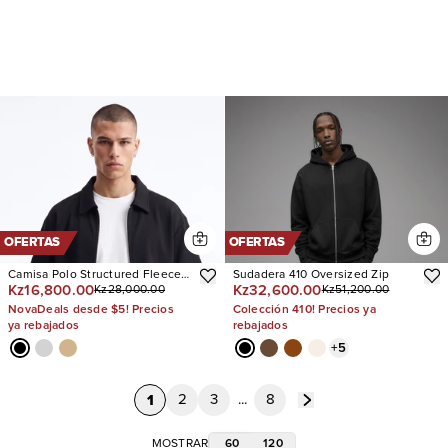
OFERTAS
OFERTAS
Camisa Polo Structured Fleece
Sudadera 410 Oversized Zip
Kz16,800.00
Kz32,600.00
Kz28,000.00
Kz51,200.00
Oversized Full Zip
NovaDeals desde $5! Precios
Colección 410! Precios ya
ya rebajados
rebajados
+
5
1
2
3
...
8
60
120
MOSTRAR