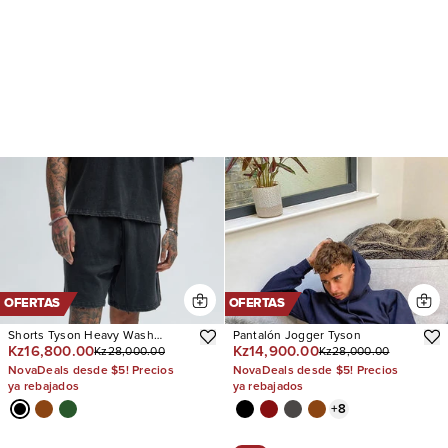
OFERTAS
OFERTAS
Shorts Tyson Heavy Wash
Pantalón Jogger Tyson
Kz16,800.00
Kz14,900.00
Kz28,000.00
Kz28,000.00
Relaxed
NovaDeals desde $5! Precios
NovaDeals desde $5! Precios
ya rebajados
ya rebajados
+
8