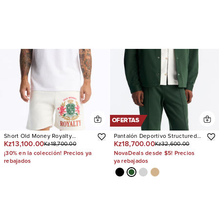
OFERTAS
Short Old Money Royalty
Pantalón Deportivo Structured
Kz13,100.00
Kz18,700.00
Kz18,700.00
Kz32,600.00
Relaxed Sweat
Fleece Pintuck Slim Flare
¡30% en la colección! Precios ya
NovaDeals desde $5! Precios
rebajados
ya rebajados