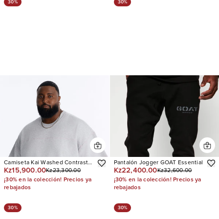
30%
30%
Camiseta Kai Washed Contrast
Pantalón Jogger GOAT Essential
Kz15,900.00
Kz22,400.00
Kz23,300.00
Kz32,600.00
Stitch Oversized Fleece
¡30% en la colección! Precios ya
¡30% en la colección! Precios ya
rebajados
rebajados
30%
30%