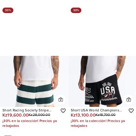
30%
30%
Short Racing Society Stripe
Short USA World Champions
Kz19,600.00
Kz13,100.00
Kz28,000.00
Kz18,700.00
Sweat
Relaxed Sweat
¡30% en la colección! Precios ya
¡30% en la colección! Precios ya
rebajados
rebajados