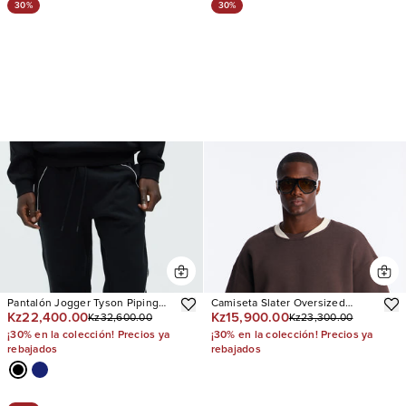
30%
30%
Pantalón Jogger Tyson Piping
Camiseta Slater Oversized
Kz22,400.00
Kz15,900.00
Kz32,600.00
Kz23,300.00
Relaxed
Fleece Ringer
¡30% en la colección! Precios ya
¡30% en la colección! Precios ya
rebajados
rebajados