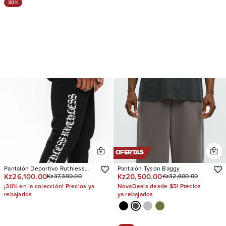
30%
OFERTAS
Pantalón Deportivo Ruthless
Pantalón Tyson Baggy
Kz26,100.00
Kz20,500.00
Kz37,300.00
Kz32,600.00
Forever Flared
¡30% en la colección! Precios ya
NovaDeals desde $5! Precios
rebajados
ya rebajados