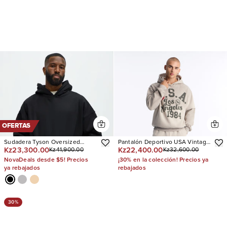
OFERTAS
Sudadera Tyson Oversized
Pantalón Deportivo USA Vintage
Kz23,300.00
Kz22,400.00
Kz41,900.00
Kz32,600.00
Heavyweight
Relaxed
NovaDeals desde $5! Precios
¡30% en la colección! Precios ya
ya rebajados
rebajados
30%