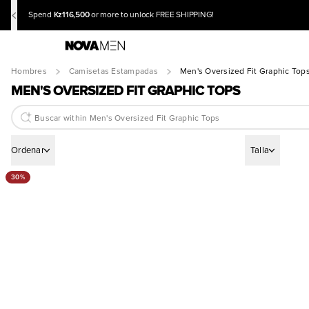
Kz116,500
Spend
or more to unlock FREE SHIPPING!
Hombres
Camisetas Estampadas
Men's Oversized Fit Graphic Top
MEN'S OVERSIZED FIT GRAPHIC TOPS
Ordenar
Talla
30%