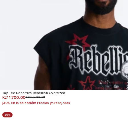
Top Tee Deportivo Rebellion Oversized
Kz11,700.00
Kz16,800.00
¡30% en la colección! Precios ya rebajados
30%