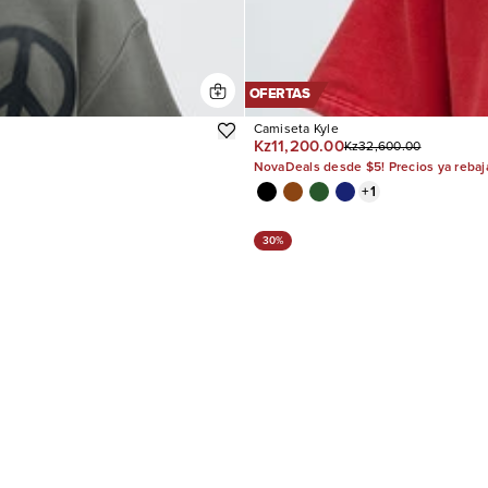
OFERTAS
Camiseta Kyle
Kz11,200.00
Kz32,600.00
NovaDeals desde $5! Precios ya reba
+
1
30%