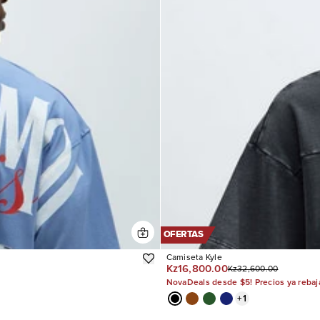
OFERTAS
Camiseta Kyle
Kz16,800.00
Kz32,600.00
NovaDeals desde $5! Precios ya reba
+
1