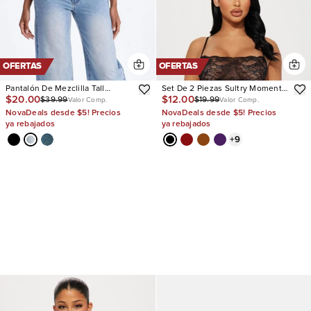
OFERTAS
OFERTAS
Pantalón De Mezclilla Tall
Set De 2 Piezas Sultry Moments
$20.00
$12.00
$39.99
$19.99
Westside Low Rise Wide Leg
Lace
Valor Comp.
Valor Comp.
NovaDeals desde $5! Precios
NovaDeals desde $5! Precios
ya rebajados
ya rebajados
+
9