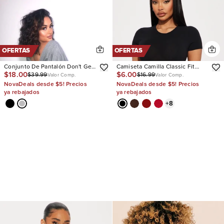
OFERTAS
OFERTAS
Conjunto De Pantalón Don't Get
Camiseta Camilla Classic Fit
$18.00
$6.00
$39.99
$16.99
This Twisted Short Sleeve
Crew Neck
Valor Comp.
Valor Comp.
NovaDeals desde $5! Precios
NovaDeals desde $5! Precios
ya rebajados
ya rebajados
+
8