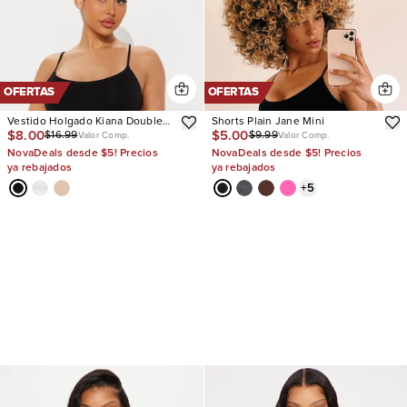
OFERTAS
OFERTAS
Vestido Holgado Kiana Double
Shorts Plain Jane Mini
$8.00
$5.00
$16.99
$9.99
Lined Jersey
Valor Comp.
Valor Comp.
NovaDeals desde $5! Precios
NovaDeals desde $5! Precios
ya rebajados
ya rebajados
+
5