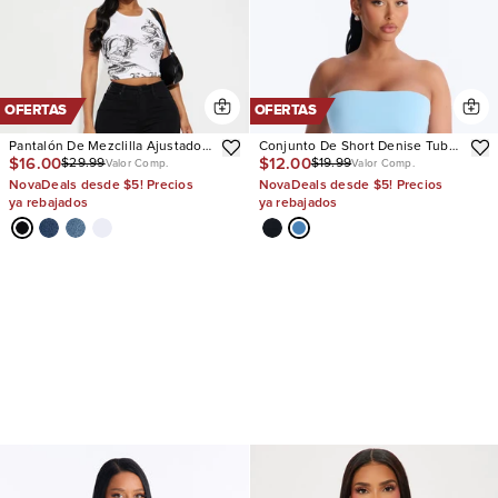
OFERTAS
OFERTAS
Pantalón De Mezclilla Ajustado
Conjunto De Short Denise Tube
$16.00
$12.00
$29.99
$19.99
Con Stretch Tall Vibe Check
Top
Valor Comp.
Valor Comp.
Curvy
NovaDeals desde $5! Precios
NovaDeals desde $5! Precios
ya rebajados
ya rebajados