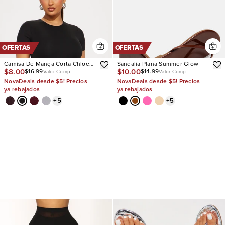
OFERTAS
OFERTAS
Camisa De Manga Corta Chloe
Sandalia Plana Summer Glow
$8.00
$10.00
$16.99
$14.99
Crew Neck
Valor Comp.
Valor Comp.
NovaDeals desde $5! Precios
NovaDeals desde $5! Precios
ya rebajados
ya rebajados
+
5
+
5