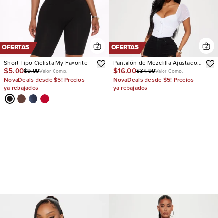
OFERTAS
OFERTAS
Short Tipo Ciclista My Favorite
Pantalón de Mezclilla Ajustado
$5.00
$16.00
$9.99
$34.99
Tiro Alto Con Stretch Decker
Valor Comp.
Valor Comp.
Ripped
NovaDeals desde $5! Precios
NovaDeals desde $5! Precios
ya rebajados
ya rebajados