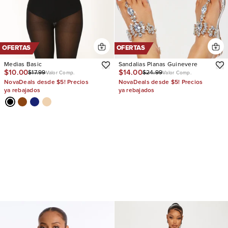
OFERTAS
OFERTAS
Medias Basic
Sandalias Planas Guinevere
$10.00
$14.00
$17.99
$24.99
Valor Comp.
Valor Comp.
NovaDeals desde $5! Precios
NovaDeals desde $5! Precios
ya rebajados
ya rebajados