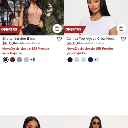
OFERTAS
OFERTAS
Shorts Natalee Biker
Camisa Top Alyssa Crew Neck
$6.00
$6.00
$12.99
$12.99
Valor Comp.
Valor Comp.
NovaDeals desde $5! Precios
NovaDeals desde $5! Precios
ya rebajados
ya rebajados
+
5
+
4