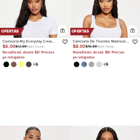
OFERTAS
OFERTAS
Camiseta My Everyday Crew
Camiseta De Tirantes Madison
$6.00
$8.00
$12.99
$16.99
Neck
Basic Square Neck
Valor Comp.
Valor Comp.
NovaDeals desde $5! Precios
NovaDeals desde $5! Precios
ya rebajados
ya rebajados
+
6
+
9