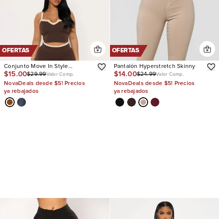
OFERTAS
OFERTAS
Conjunto Move In Style
Pantalón Hyperstretch Skinny
$15.00
$14.00
$29.99
$24.99
Seamless Legging
Valor Comp.
Valor Comp.
NovaDeals desde $5! Precios
NovaDeals desde $5! Precios
ya rebajados
ya rebajados