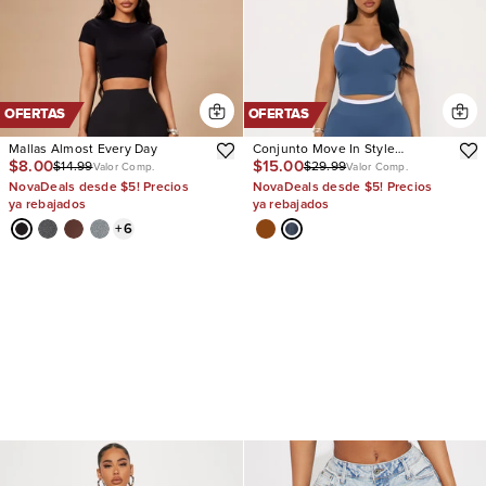
OFERTAS
OFERTAS
Mallas Almost Every Day
Conjunto Move In Style
$8.00
$15.00
$14.99
$29.99
Seamless Legging
Valor Comp.
Valor Comp.
NovaDeals desde $5! Precios
NovaDeals desde $5! Precios
ya rebajados
ya rebajados
+
6