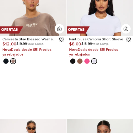
OFERTAS
OFERTAS
Camiseta Stay Blessed Washed
Pantiblusa Cambria Short Sleeve
$12.00
$8.00
$19.99
$16.99
Oversized
Valor Comp.
Valor Comp.
NovaDeals desde $5! Precios
NovaDeals desde $5! Precios
ya rebajados
ya rebajados