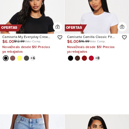
OFERTAS
OFERTAS
Camiseta My Everyday Crew
Camiseta Camilla Classic Fit
$6.00
$6.00
$12.99
$16.99
Neck
Crew Neck
Valor Comp.
Valor Comp.
NovaDeals desde $5! Precios
NovaDeals desde $5! Precios
ya rebajados
ya rebajados
+
6
+
8