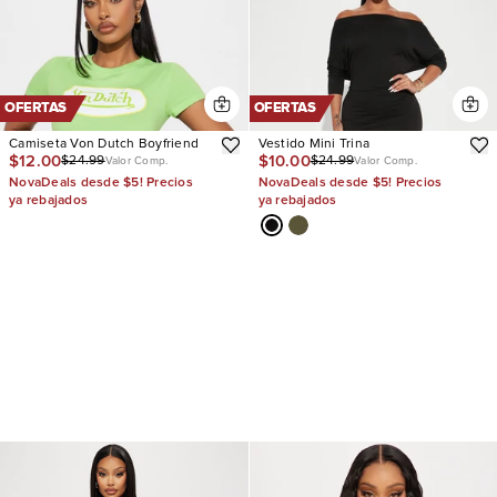
OFERTAS
OFERTAS
Camiseta Von Dutch Boyfriend
Vestido Mini Trina
$12.00
$10.00
$24.99
$24.99
Valor Comp.
Valor Comp.
NovaDeals desde $5! Precios
NovaDeals desde $5! Precios
ya rebajados
ya rebajados