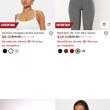
OFERTAS
OFERTAS
Vestido Holgado Kiana Double
Pantalón De Tiro Alto Tasha
$8.00
$29.00
$16.99
$39.99
Lined Jersey
Dressy
Valor Comp.
Valor Comp.
NovaDeals desde $5! Precios
NovaDeals desde $5! Precios
ya rebajados
ya rebajados
+
4