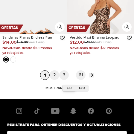
OFERTAS
OFERTAS
Sandalias Planas Endless Fun
Vestido Maxi Brianna Leopard
$14.00
$12.00
$26.99
$24.99
Valor Comp.
Valor Comp.
NovaDeals desde $5! Precios
NovaDeals desde $5! Precios
ya rebajados
ya rebajados
1
2
3
...
61
60
120
MOSTRAR
REGÍSTRATE PARA OBTENER DESCUENTOS Y ACTUALIZACIONES