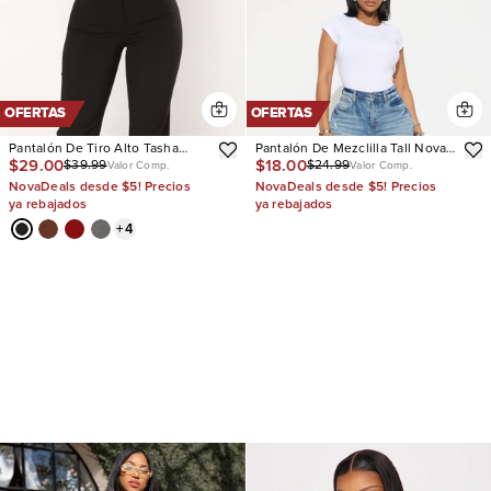
OFERTAS
OFERTAS
Pantalón De Tiro Alto Tasha
Pantalón De Mezclilla Tall Nova
$29.00
$18.00
$39.99
$24.99
Dressy
90's Baby Basic Stretch Wide
Valor Comp.
Valor Comp.
Leg
NovaDeals desde $5! Precios
NovaDeals desde $5! Precios
ya rebajados
ya rebajados
+
4