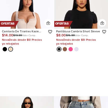
OFERTAS
OFERTAS
Camiseta De Tirantes Kasie
Pantiblusa Cambria Short Sleeve
$14.00
$8.00
$19.99
$16.99
Ruffle Trim
Valor Comp.
Valor Comp.
NovaDeals desde $5! Precios
NovaDeals desde $5! Precios
ya rebajados
ya rebajados