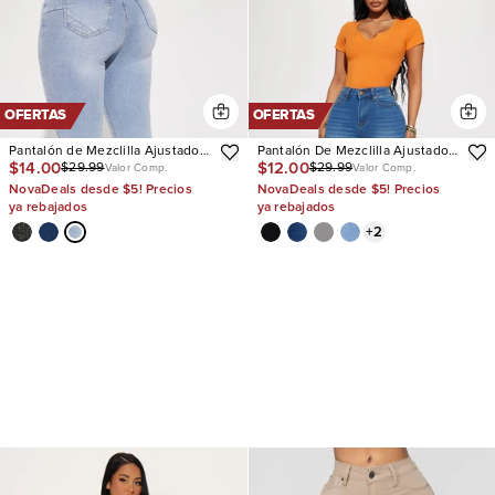
OFERTAS
OFERTAS
Pantalón de Mezclilla Ajustado
Pantalón De Mezclilla Ajustado
$14.00
$12.00
$29.99
$29.99
Tiro Alto Con Stretch San Diego
Con Stretch Vibe Check Curvy
Valor Comp.
Valor Comp.
Sculpting
NovaDeals desde $5! Precios
NovaDeals desde $5! Precios
ya rebajados
ya rebajados
+
2