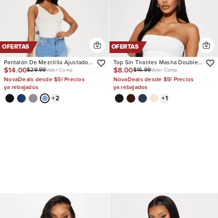
OFERTAS
OFERTAS
Pantalón De Mezclilla Ajustado
Top Sin Tirantes Masha Double
$14.00
$8.00
$29.99
$16.99
Con Stretch Vibe Check Curvy
Lined Ribbed
Valor Comp.
Valor Comp.
NovaDeals desde $5! Precios
NovaDeals desde $5! Precios
ya rebajados
ya rebajados
+
2
+
1