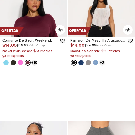
OFERTAS
OFERTAS
Conjunto De Short Weekend
Pantalón De Mezclilla Ajustado
$14.00
$14.00
$29.99
$29.99
Vibes
Con Stretch Vibe Check Curvy
Valor Comp.
Valor Comp.
NovaDeals desde $5! Precios
NovaDeals desde $5! Precios
ya rebajados
ya rebajados
+
10
+
2