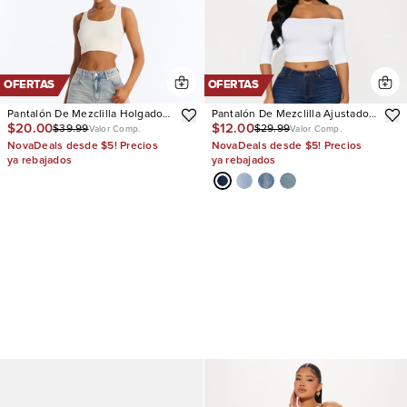
OFERTAS
OFERTAS
Pantalón De Mezclilla Holgado
Pantalón De Mezclilla Ajustado
$20.00
$12.00
$39.99
$29.99
Next Chapter Ripped
Con Stretch She's Fire
Valor Comp.
Valor Comp.
NovaDeals desde $5! Precios
NovaDeals desde $5! Precios
ya rebajados
ya rebajados