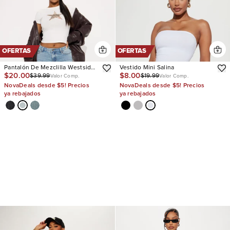
OFERTAS
OFERTAS
Pantalón De Mezclilla Westside
Vestido Mini Salina
$20.00
$8.00
$39.99
$19.99
Low Rise Wide Leg
Valor Comp.
Valor Comp.
NovaDeals desde $5! Precios
NovaDeals desde $5! Precios
ya rebajados
ya rebajados