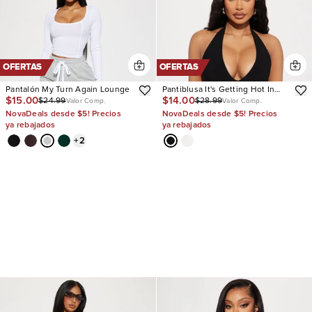
OFERTAS
OFERTAS
Pantalón My Turn Again Lounge
Pantiblusa It's Getting Hot In
$15.00
$14.00
$24.99
$28.99
Here
Valor Comp.
Valor Comp.
NovaDeals desde $5! Precios
NovaDeals desde $5! Precios
ya rebajados
ya rebajados
+
2