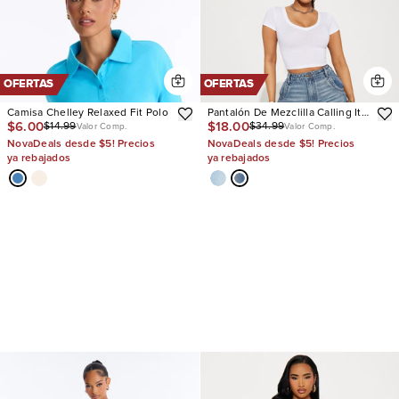
OFERTAS
OFERTAS
Camisa Chelley Relaxed Fit Polo
Pantalón De Mezclilla Calling It
$6.00
$18.00
$14.99
$34.99
Off Baggy
Valor Comp.
Valor Comp.
NovaDeals desde $5! Precios
NovaDeals desde $5! Precios
ya rebajados
ya rebajados