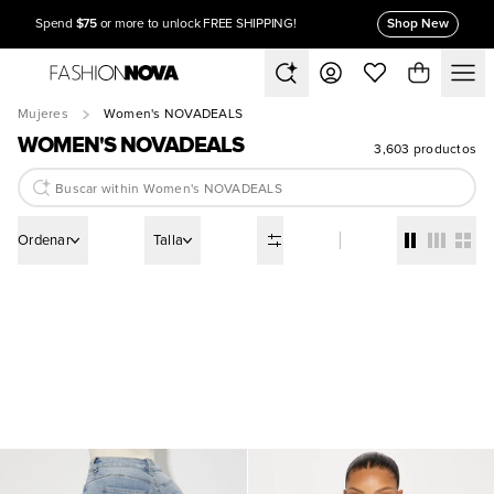
$75
Shop New
Spend
or more to unlock FREE SHIPPING!
Mujeres
Women's NOVADEALS
WOMEN'S NOVADEALS
3,603 productos
Ordenar
Talla