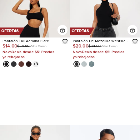
OFERTAS
OFERTAS
Pantalón Tall Adriana Flare
Pantalón De Mezclilla Westside
$14.00
$20.00
$24.99
$39.99
Low Rise Wide Leg
Valor Comp.
Valor Comp.
NovaDeals desde $5! Precios
NovaDeals desde $5! Precios
ya rebajados
ya rebajados
+
3