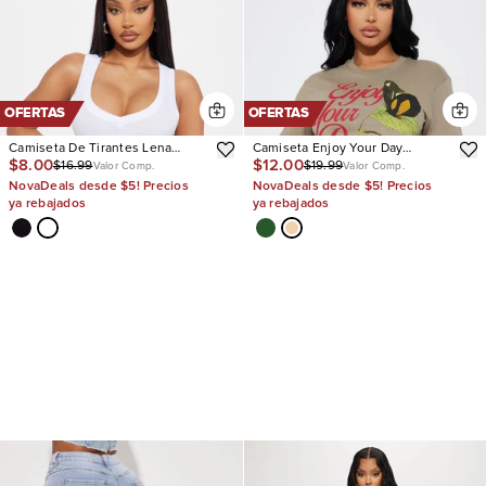
OFERTAS
OFERTAS
Camiseta De Tirantes Lena
Camiseta Enjoy Your Day
$8.00
$12.00
$16.99
$19.99
Ribbed V Neck
Graphic
Valor Comp.
Valor Comp.
NovaDeals desde $5! Precios
NovaDeals desde $5! Precios
ya rebajados
ya rebajados