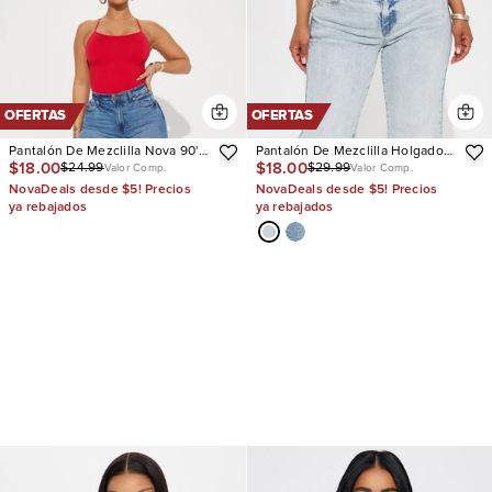
OFERTAS
OFERTAS
Pantalón De Mezclilla Nova 90's
Pantalón De Mezclilla Holgado
$18.00
$18.00
$24.99
$29.99
Baby Basic Stretch Wide Leg
Mellow Moments Low Rise
Valor Comp.
Valor Comp.
NovaDeals desde $5! Precios
NovaDeals desde $5! Precios
ya rebajados
ya rebajados