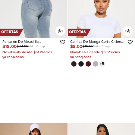
OFERTAS
OFERTAS
Pantalón De Mezclilla
Camisa De Manga Corta Chloe
$18.00
$8.00
$34.99
$16.99
Acampanado Con Stretch San
Crew Neck
Valor Comp.
Valor Comp.
Diego Sculpting
NovaDeals desde $5! Precios
NovaDeals desde $5! Precios
ya rebajados
ya rebajados
+
5