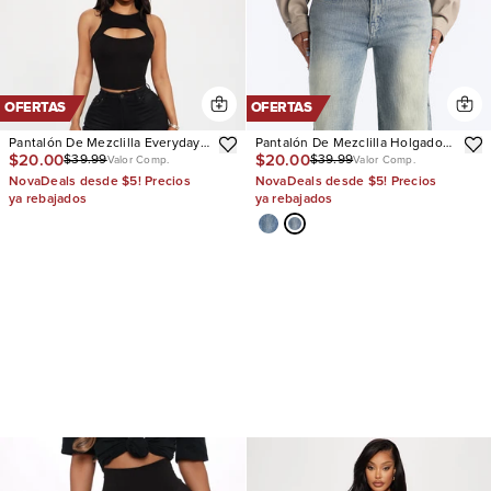
OFERTAS
OFERTAS
Pantalón De Mezclilla Everyday
Pantalón De Mezclilla Holgado
$20.00
$20.00
$39.99
$39.99
Basic Straight Leg Denim
Next Chapter Baggy
Valor Comp.
Valor Comp.
NovaDeals desde $5! Precios
NovaDeals desde $5! Precios
ya rebajados
ya rebajados