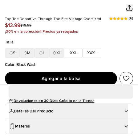
(
6
)
Top Tee Deportivo Through The Fire Vintage Oversized
$13.99
$19.99
¡30% en la colección! Precios ya rebajados
Talla
S
M
L
XL
XXL
XXXL
Color
:
Black Wash
Agregar a la bolsa
Devoluciones en 30 Días: Crédito en la Tienda
Detalles Del Producto
Material