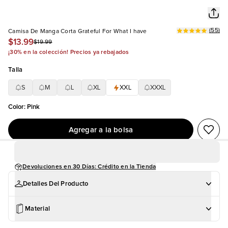
(
55
)
Camisa De Manga Corta Grateful For What I have
$13.99
$19.99
¡30% en la colección! Precios ya rebajados
Talla
S
M
L
XL
XXL
XXXL
Color
:
Pink
Agregar a la bolsa
Devoluciones en 30 Días: Crédito en la Tienda
Detalles Del Producto
Material